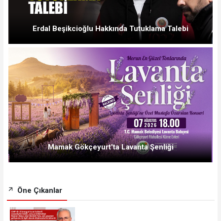
Erdal Beşikcioğlu Hakkında Tutuklama Talebi
Mamak Gökçeyurt'ta Lavanta Şenliği
Öne Çıkanlar