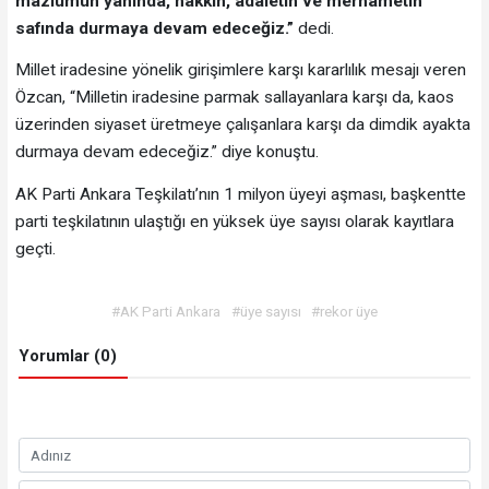
mazlumun yanında, hakkın, adaletin ve merhametin
safında durmaya devam edeceğiz.”
dedi.
Millet iradesine yönelik girişimlere karşı kararlılık mesajı veren
Özcan, “Milletin iradesine parmak sallayanlara karşı da, kaos
üzerinden siyaset üretmeye çalışanlara karşı da dimdik ayakta
durmaya devam edeceğiz.” diye konuştu.
AK Parti Ankara Teşkilatı’nın 1 milyon üyeyi aşması, başkentte
parti teşkilatının ulaştığı en yüksek üye sayısı olarak kayıtlara
geçti.
#AK Parti Ankara
#üye sayısı
#rekor üye
Yorumlar (0)