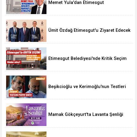
Memet Yula'dan Etimesgut
Değerlendirmesi
Ümit Özdağ Etimesgut'u Ziyaret Edecek
Etimesgut Belediyesi'nde Kritik Seçim
10 Ağustos'ta
Beşikcioğlu ve Kerimoğlu'nun Testleri
Pozitif Çıktı
Mamak Gökçeyurt'ta Lavanta Şenliği