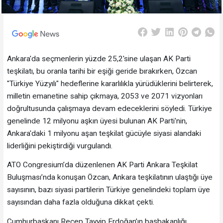
Ankara'da seçmenlerin yüzde 25,2'sine ulaşan AK Parti
teşkilatı, bu oranla tarihi bir eşiği geride bırakırken, Özcan
"Türkiye Yüzyılı" hedeflerine kararlılıkla yürüdüklerini belirterek,
milletin emanetine sahip çıkmaya, 2053 ve 2071 vizyonları
doğrultusunda çalışmaya devam edeceklerini söyledi. Türkiye
genelinde 12 milyonu aşkın üyesi bulunan AK Parti'nin,
Ankara'daki 1 milyonu aşan teşkilat gücüyle siyasi alandaki
liderliğini pekiştirdiği vurgulandı.
ATO Congresium’da düzenlenen AK Parti Ankara Teşkilat
Buluşması’nda konuşan Özcan, Ankara teşkilatının ulaştığı üye
sayısının, bazı siyasi partilerin Türkiye genelindeki toplam üye
sayısından daha fazla olduğuna dikkat çekti.
Cumhurbaşkanı Recep Tayyip Erdoğan’ın başbakanlığı