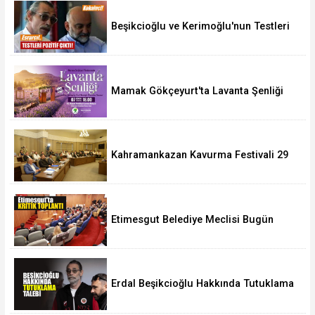
Beşikcioğlu ve Kerimoğlu'nun Testleri
Pozitif Çıktı
Mamak Gökçeyurt'ta Lavanta Şenliği
Kahramankazan Kavurma Festivali 29
Ağustos'ta
Etimesgut Belediye Meclisi Bugün
18.00'de Toplanacak
Erdal Beşikcioğlu Hakkında Tutuklama
Talebi