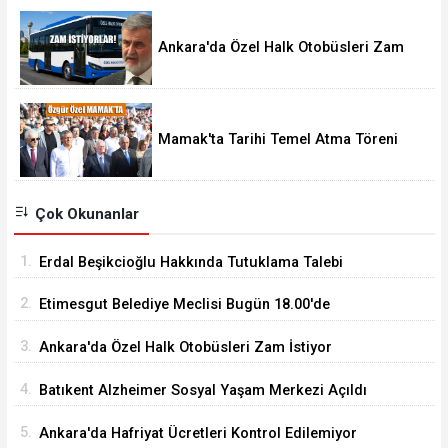
Ankara'da Özel Halk Otobüsleri Zam
İstiyor
Mamak'ta Tarihi Temel Atma Töreni
Çok Okunanlar
1.
Erdal Beşikcioğlu Hakkında Tutuklama Talebi
2.
Etimesgut Belediye Meclisi Bugün 18.00'de
Toplanacak
3.
Ankara'da Özel Halk Otobüsleri Zam İstiyor
4.
Batıkent Alzheimer Sosyal Yaşam Merkezi Açıldı
5.
Ankara'da Hafriyat Ücretleri Kontrol Edilemiyor