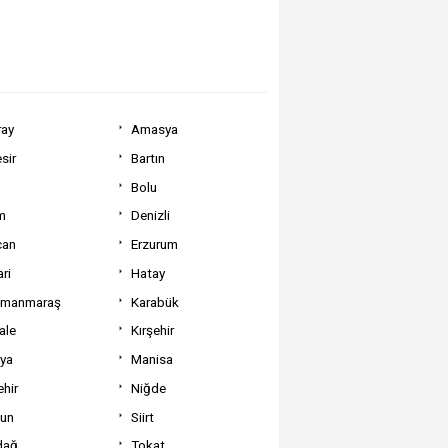
ray
Amasya
sir
Bartın
Bolu
m
Denizli
can
Erzurum
ri
Hatay
amanmaraş
Karabük
ale
Kırşehir
tya
Manisa
hir
Niğde
un
Siirt
dağ
Tokat