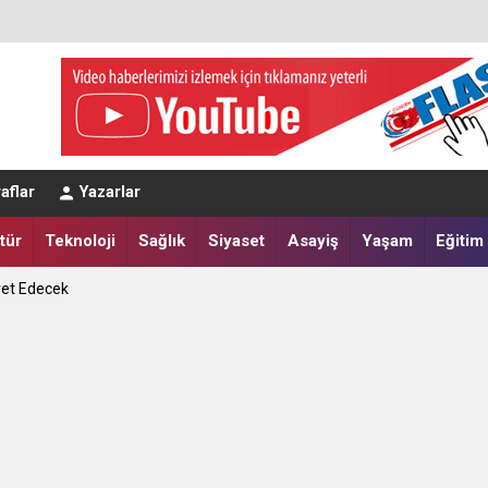
eğerlendirmesi
aflar
Yazarlar
a Yatırdılar
tür
Teknoloji
Sağlık
Siyaset
Asayiş
Yaşam
Eğitim
ret Edecek