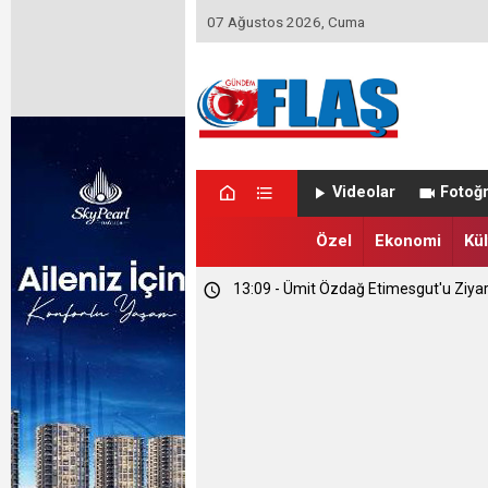
07 Ağustos 2026, Cuma
23:46 - Memet Yula'dan Etimesgut D
Videolar
Fotoğr
23:44 - Haymana'nın Geleceğini Masay
Özel
Ekonomi
Kül
13:09 - Ümit Özdağ Etimesgut'u Ziya