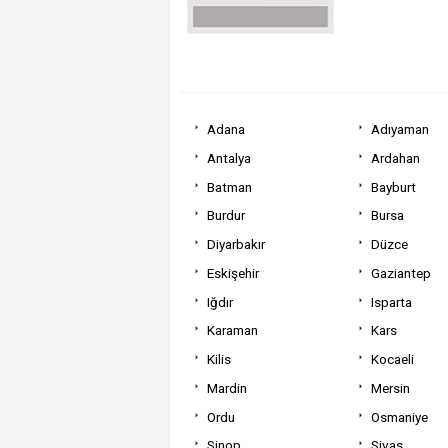
Adana
Adıyaman
Antalya
Ardahan
Batman
Bayburt
Burdur
Bursa
Diyarbakır
Düzce
Eskişehir
Gaziantep
Iğdır
Isparta
Karaman
Kars
Kilis
Kocaeli
Mardin
Mersin
Ordu
Osmaniye
Sinop
Sivas