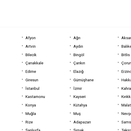
Afyon
Ağrı
Aksa
Artvin
Aydın
Balıke
Bilecik
Bingöl
Bitlis
Çanakkale
Çankırı
Çoru
Edirne
Elazığ
Erzin
Giresun
Gümüşhane
Hakka
İstanbul
İzmir
Kahr
Kastamonu
Kayseri
Kırıkk
Konya
Kütahya
Mala
Muğla
Muş
Nevşe
Rize
Adapazarı
Sams
Şanlıurfa
Şırnak
Tekir