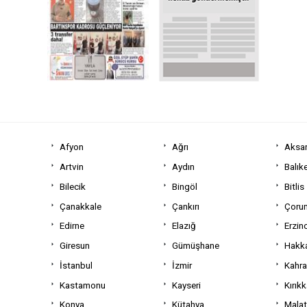
Afyon
Ağrı
Aksa
Artvin
Aydın
Balıke
Bilecik
Bingöl
Bitlis
Çanakkale
Çankırı
Çoru
Edirne
Elazığ
Erzin
Giresun
Gümüşhane
Hakka
İstanbul
İzmir
Kahr
Kastamonu
Kayseri
Kırıkk
Konya
Kütahya
Mala