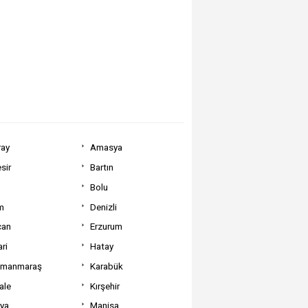
ray
Amasya
sir
Bartın
Bolu
m
Denizli
can
Erzurum
ri
Hatay
amanmaraş
Karabük
ale
Kırşehir
tya
Manisa