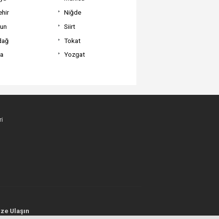
hir
Niğde
un
Siirt
dağ
Tokat
va
Yozgat
i
ze Ulaşın