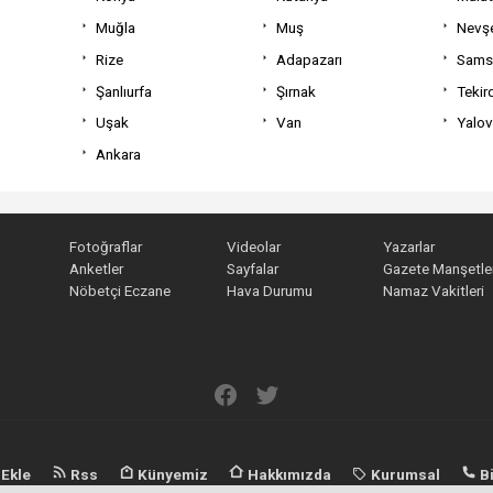
Muğla
Muş
Nevşe
Rize
Adapazarı
Sams
Şanlıurfa
Şırnak
Tekir
Uşak
Van
Yalo
Ankara
Fotoğraflar
Videolar
Yazarlar
Anketler
Sayfalar
Gazete Manşetler
Nöbetçi Eczane
Hava Durumu
Namaz Vakitleri
 Ekle
Rss
Künyemiz
Hakkımızda
Kurumsal
Bi