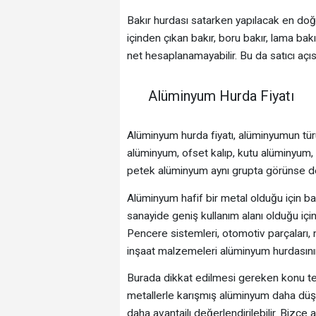
Bakır hurdası satarken yapılacak en doğ
içinden çıkan bakır, boru bakır, lama bakı
net hesaplanamayabilir. Bu da satıcı açıs
Alüminyum Hurda Fiyatı
Alüminyum hurda fiyatı, alüminyumun türü
alüminyum, ofset kalıp, kutu alüminyum,
petek alüminyum aynı grupta görünse de
Alüminyum hafif bir metal olduğu için bazı
sanayide geniş kullanım alanı olduğu içi
Pencere sistemleri, otomotiv parçaları, 
inşaat malzemeleri alüminyum hurdasının s
Burada dikkat edilmesi gereken konu temi
metallerle karışmış alüminyum daha düşük 
daha avantajlı değerlendirilebilir. Bizc