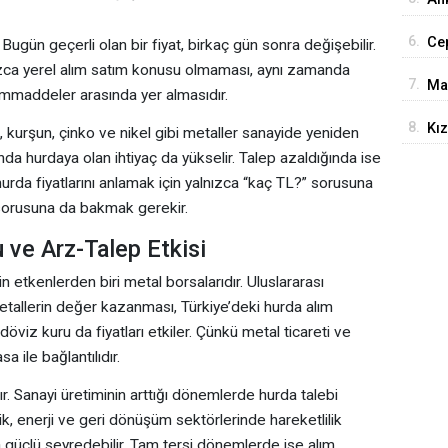
Ed
6.
Cep
 Bugün geçerli olan bir fiyat, birkaç gün sonra değişebilir.
ızca yerel alım satım konusu olmaması, aynı zamanda
Ça
7.
Ma
mmaddeler arasında yer almasıdır.
8.
Kız
, kurşun, çinko ve nikel gibi metaller sanayide yeniden
Çın
ğında hurdaya olan ihtiyaç da yükselir. Talep azaldığında ise
 hurda fiyatlarını anlamak için yalnızca “kaç TL?” sorusuna
 sorusuna da bakmak gerekir.
 ve Arz-Talep Etkisi
n etkenlerden biri metal borsalarıdır. Uluslararası
etallerin değer kazanması, Türkiye’deki hurda alım
 döviz kuru da fiyatları etkiler. Çünkü metal ticareti ve
 ile bağlantılıdır.
r. Sanayi üretiminin arttığı dönemlerde hurda talebi
rik, enerji ve geri dönüşüm sektörlerinde hareketlilik
ha güçlü seyredebilir. Tam tersi dönemlerde ise alım