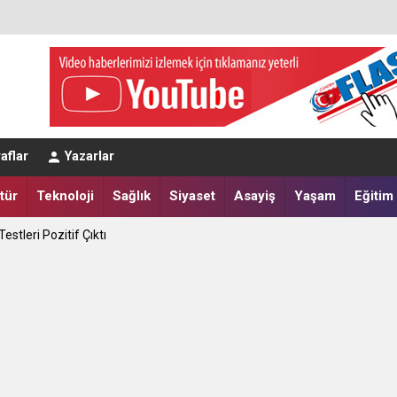
aflar
Yazarlar
tür
Teknoloji
Sağlık
Siyaset
Asayiş
Yaşam
Eğitim
apılır?
tik Seçim 10 Ağustos'ta
estleri Pozitif Çıktı