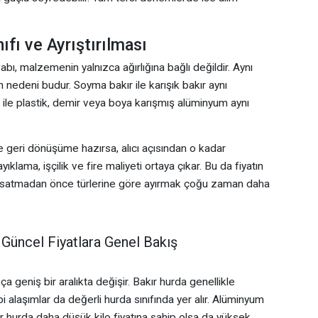
ıfı ve Ayrıştırılması
ı, malzemenin yalnızca ağırlığına bağlı değildir. Aynı
ının nedeni budur. Soyma bakır ile karışık bakır aynı
le plastik, demir veya boya karışmış alüminyum aynı
e geri dönüşüme hazırsa, alıcı açısından o kadar
yıklama, işçilik ve fire maliyeti ortaya çıkar. Bu da fiyatın
rı satmadan önce türlerine göre ayırmak çoğu zaman daha
Güncel Fiyatlara Genel Bakış
 geniş bir aralıkta değişir. Bakır hurda genellikle
bi alaşımlar da değerli hurda sınıfında yer alır. Alüminyum
r hurda daha düşük kilo fiyatına sahip olsa da yüksek