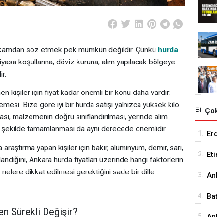
 rakamdan söz etmek pek mümkün değildir. Çünkü
hurda
 piyasa koşullarına, döviz kuruna, alım yapılacak bölgeye
r.
 kişiler için fiyat kadar önemli bir konu daha vardır:
emesi. Bize göre iyi bir hurda satışı yalnızca yüksek kilo
Çok
ması, malzemenin doğru sınıflandırılması, yerinde alım
 şekilde tamamlanması da aynı derecede önemlidir.
1.
Er
Tu
 araştırma yapan kişiler için bakır, alüminyum, demir, sarı,
2.
Et
tlandığını, Ankara hurda fiyatları üzerinde hangi faktörlerin
18
elere dikkat edilmesi gerektiğini sade bir dille
3.
An
İst
4.
Ba
Me
en Sürekli Değişir?
5.
Ank