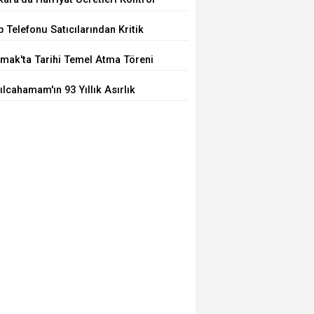
ilemiyor
 Telefonu Satıcılarından Kritik
ğrı
mak'ta Tarihi Temel Atma Töreni
ılcahamam'ın 93 Yıllık Asırlık
arı