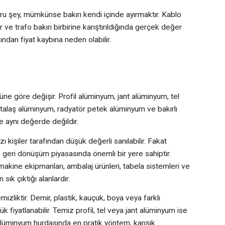
ru şey, mümkünse bakırı kendi içinde ayırmaktır. Kablo
r ve trafo bakırı birbirine karıştırıldığında gerçek değer
ından fiyat kaybına neden olabilir.
ne göre değişir. Profil alüminyum, jant alüminyum, tel
 talaş alüminyum, radyatör petek alüminyum ve bakırlı
 aynı değerde değildir.
 kişiler tarafından düşük değerli sanılabilir. Fakat
n geri dönüşüm piyasasında önemli bir yere sahiptir.
makine ekipmanları, ambalaj ürünleri, tabela sistemleri ve
ık çıktığı alanlardır.
zliktir. Demir, plastik, kauçuk, boya veya farklı
fiyatlanabilir. Temiz profil, tel veya jant alüminyum ise
e alüminyum hurdasında en pratik yöntem, karışık