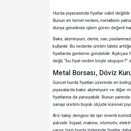
Hurda piyasasında fiyatlar sabit değildir.
Bunun en temel nedeni, metallerin yaln
dünya genelinde işlem gören değerli ha
Bakır, alüminyum, demir, sarı, paslanmaz
kullanılır. Bu nedenle üretim talebi arttı
fiyatlarda gerileme görülebilir. Açıkçası
değil, “bu fiyat neden böyle oluşuyor?”
Metal Borsası, Döviz Kuru
Güncel hurda fiyatları üzerinde en belirgi
piyasalarda bakır, alüminyum ve diğer m
fiyatlarına da yansıyabilir. Bunun yanında
sanayi üretimi büyük ölçüde küresel piyasa
Arz-talep dengesi de işin önemli kısmıdı
yükselir. İnşaat, makine, otomotiv, elekt
varsa, bazı hurda türlerinde fiyatlar da