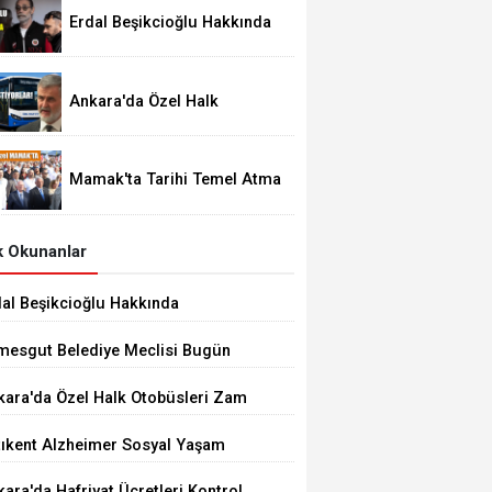
Erdal Beşikcioğlu Hakkında
Tutuklama Talebi
Ankara'da Özel Halk
Otobüsleri Zam İstiyor
Mamak'ta Tarihi Temel Atma
Töreni
 Okunanlar
dal Beşikcioğlu Hakkında
tuklama Talebi
imesgut Belediye Meclisi Bugün
.00'de Toplanacak
kara'da Özel Halk Otobüsleri Zam
iyor
tıkent Alzheimer Sosyal Yaşam
rkezi Açıldı
ara'da Hafriyat Ücretleri Kontrol