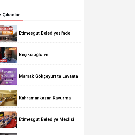
 Çıkanlar
Etimesgut Belediyesi'nde
Kritik Seçim 10 Ağustos'ta
Beşikcioğlu ve
Kerimoğlu'nun Testleri
Pozitif Çıktı
Mamak Gökçeyurt'ta Lavanta
Şenliği
Kahramankazan Kavurma
Festivali 29 Ağustos'ta
Etimesgut Belediye Meclisi
Bugün 18.00'de Toplanacak