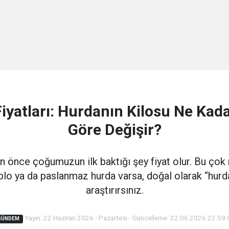
yatları: Hurdanın Kilosu Ne Kada
Göre Değişir?
 önce çoğumuzun ilk baktığı şey fiyat olur. Bu çok n
blo ya da paslanmaz hurda varsa, doğal olarak “hurd
araştırırsınız.
Yayın: 22 Haziran 2026 - Pazartesi - Güncelleme: 22.06.2026 22:59:
GÜNDEM