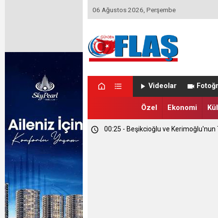
06 Ağustos 2026, Perşembe
Videolar
Fotoğr
Özel
Ekonomi
Kül
01:14 - Kapadokya Vadi Turları Nasıl Y
00:35 - Etimesgut Belediyesi'nde Kri
00:25 - Beşikcioğlu ve Kerimoğlu'nun T