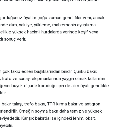
 gördüğünüz fiyatlar çoğu zaman genel fikir verir, ancak
inde alım, nakliye, yükleme, malzemenin ayrıştırma
Özellikle yüksek hacimli hurdalarda yerinde keşif veya
ı sonuç verir.
n çok takip edilen başlıklarından biridir. Çünkü bakır;
or, trafo ve sanayi ekipmanlarında yaygın olarak kullanılan
erini büyük ölçüde koruduğu için de alım fiyatı genellikle
tir.
bakır talaşı, trafo bakırı, TTR kırma bakır ve antigron
eğerlendirilir. Örneğin soyma bakır daha temiz ve yüksek
seviyededir. Karışık bakırda ise içindeki lehim, oksit,
yebilir.