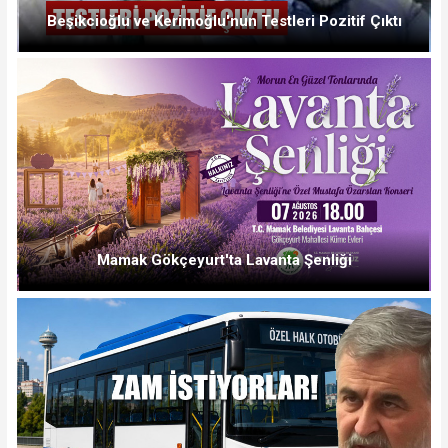
Beşikcioğlu ve Kerimoğlu'nun Testleri Pozitif Çıktı
Mamak Gökçeyurt'ta Lavanta Şenliği