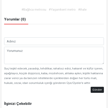
#Bağlıca metrosu
#Yaşamkent metro
#ihale
Yorumlar (0)
Suç teşkil edecek, yasadışı, tehditkar, rahatsız edici, hakaret ve küfür içeren,
aşağılayıcı, küçük düşürücü, kaba, müstehcen, ahlaka aykırı, kişilik haklarına
zarar verici ya da benzeri niteliklerde içeriklerden doğan her türlü mali,
hukuki, cezai, idari sorumluluk içeriği gönderen Üye/Üyeler’e aittir.
Gönder
İlginizi Çekebilir