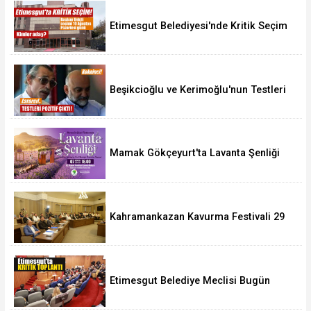
Etimesgut Belediyesi'nde Kritik Seçim
10 Ağustos'ta
Beşikcioğlu ve Kerimoğlu'nun Testleri
Pozitif Çıktı
Mamak Gökçeyurt'ta Lavanta Şenliği
Kahramankazan Kavurma Festivali 29
Ağustos'ta
Etimesgut Belediye Meclisi Bugün
18.00'de Toplanacak