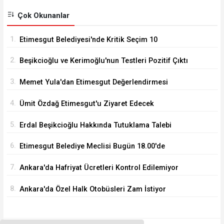
Çok Okunanlar
1.
Etimesgut Belediyesi'nde Kritik Seçim 10
Ağustos'ta
2.
Beşikcioğlu ve Kerimoğlu'nun Testleri Pozitif Çıktı
3.
Memet Yula'dan Etimesgut Değerlendirmesi
4.
Ümit Özdağ Etimesgut'u Ziyaret Edecek
5.
Erdal Beşikcioğlu Hakkında Tutuklama Talebi
6.
Etimesgut Belediye Meclisi Bugün 18.00'de
Toplanacak
7.
Ankara'da Hafriyat Ücretleri Kontrol Edilemiyor
8.
Ankara'da Özel Halk Otobüsleri Zam İstiyor