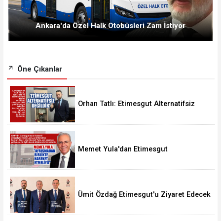
Ankara'da Özel Halk Otobüsleri Zam İstiyor
Öne Çıkanlar
Orhan Tatlı: Etimesgut Alternatifsiz
Değildir
Memet Yula'dan Etimesgut
Değerlendirmesi
Ümit Özdağ Etimesgut'u Ziyaret Edecek