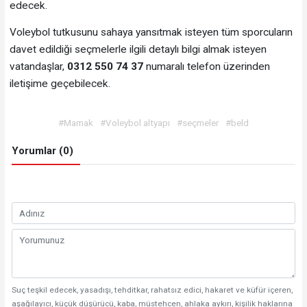
edecek.
Voleybol tutkusunu sahaya yansıtmak isteyen tüm sporcuların
davet edildiği seçmelerle ilgili detaylı bilgi almak isteyen
vatandaşlar,
0312 550 74 37
numaralı telefon üzerinden
iletişime geçebilecek.
#Mamak
#Voleybol altyapı
#seçmeler
#beld
Yorumlar (0)
Suç teşkil edecek, yasadışı, tehditkar, rahatsız edici, hakaret ve küfür içeren,
aşağılayıcı, küçük düşürücü, kaba, müstehcen, ahlaka aykırı, kişilik haklarına