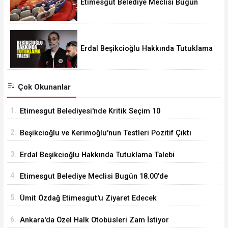
Etimesgut Belediye Meclisi Bugün
18.00'de Toplanacak
Erdal Beşikcioğlu Hakkında Tutuklama
Talebi
Çok Okunanlar
1.
Etimesgut Belediyesi'nde Kritik Seçim 10
Ağustos'ta
2.
Beşikcioğlu ve Kerimoğlu'nun Testleri Pozitif Çıktı
3.
Erdal Beşikcioğlu Hakkında Tutuklama Talebi
4.
Etimesgut Belediye Meclisi Bugün 18.00'de
Toplanacak
5.
Ümit Özdağ Etimesgut'u Ziyaret Edecek
6.
Ankara'da Özel Halk Otobüsleri Zam İstiyor