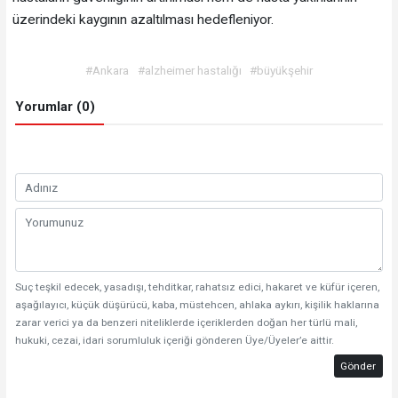
üzerindeki kaygının azaltılması hedefleniyor.
#Ankara
#alzheimer hastalığı
#büyükşehir
Yorumlar (0)
Suç teşkil edecek, yasadışı, tehditkar, rahatsız edici, hakaret ve küfür içeren,
aşağılayıcı, küçük düşürücü, kaba, müstehcen, ahlaka aykırı, kişilik haklarına
zarar verici ya da benzeri niteliklerde içeriklerden doğan her türlü mali,
hukuki, cezai, idari sorumluluk içeriği gönderen Üye/Üyeler’e aittir.
Gönder