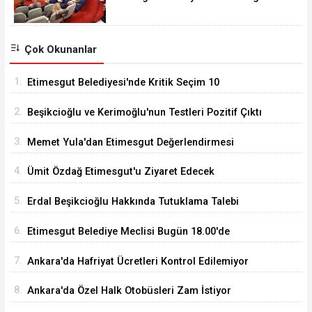
18.00'de Toplanacak
Çok Okunanlar
1.
Etimesgut Belediyesi'nde Kritik Seçim 10
Ağustos'ta
2.
Beşikcioğlu ve Kerimoğlu'nun Testleri Pozitif Çıktı
3.
Memet Yula'dan Etimesgut Değerlendirmesi
4.
Ümit Özdağ Etimesgut'u Ziyaret Edecek
5.
Erdal Beşikcioğlu Hakkında Tutuklama Talebi
6.
Etimesgut Belediye Meclisi Bugün 18.00'de
Toplanacak
7.
Ankara'da Hafriyat Ücretleri Kontrol Edilemiyor
8.
Ankara'da Özel Halk Otobüsleri Zam İstiyor