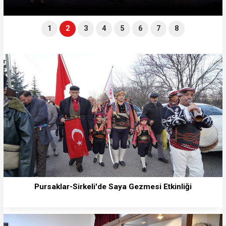
1
2
3
4
5
6
7
8
Pursaklar-Sirkeli'de Saya Gezmesi Etkinliği