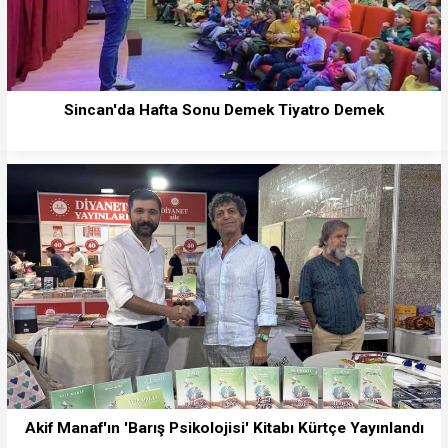
Sincan'da Hafta Sonu Demek Tiyatro Demek
Akif Manaf'ın 'Barış Psikolojisi' Kitabı Kürtçe Yayınlandı