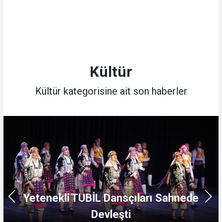
Kültür
Kültür kategorisine ait son haberler
Yetenekli TUBİL Dansçıları Sahnede
Ç
Devleşti