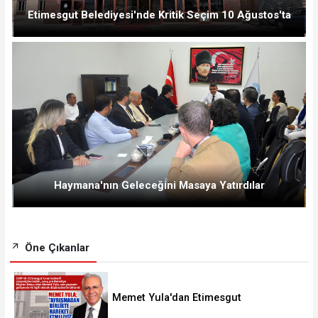
Etimesgut Belediyesi'nde Kritik Seçim 10 Ağustos'ta
Haymana'nın Geleceğini Masaya Yatırdılar
Öne Çıkanlar
Memet Yula'dan Etimesgut
Değerlendirmesi