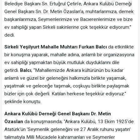
Belediye Başkanı Sn. Ertuğrul Çetin’e, Ankara Kulübü Derneği
Genel Başkanı Sn. Dr. Metin Özaslan’a, muhtarlarımıza, dernek
başkanlarımıza, Seymenlerimize ve Bacıerenlerimize ve bize
ev sahipliği yapan Sirkeli sakinlerine çok teşekkür ediyorum.”
dedi.
Sirkeli Yeşilyurt Mahalle Muhtarı Furkan Balcı
da etkinlikte
bir konuşma yaparak, mahalle adına, anlamlı bir organizasyona
ev sahipliği yapmaktan büyük mutluluk duyduklarını dile
getirdi.
Balcı
, “Mahallemizde Ankara kültürünün bu kadar
anlamlı ve güzel bir geleneğini halkımızla birlikte yaşamak,
yaşatmak ve geleceğe taşımak, coşkuyu birlikte paylaşmak
bizler için çok değerli. Katılan herkese teşekkür ediyoruz.”
şeklinde konuştu.
Ankara Kulübü Derneği Genel Başkanı Dr. Metin
Özaslan
da konuşmasında; "Ankara Kulübü, 13 Ekim 1925'de
Atatürk'ün 'Seymenlik geleneğini ve 27 Aralık ruhunu yaşatın'
talimatıyla Milli Mücadele kahramanları ve Seymenler