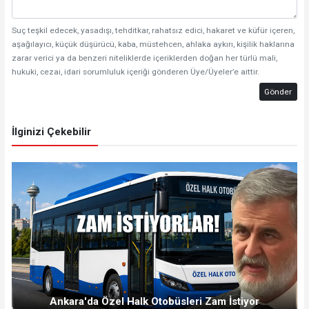
Suç teşkil edecek, yasadışı, tehditkar, rahatsız edici, hakaret ve küfür içeren,
aşağılayıcı, küçük düşürücü, kaba, müstehcen, ahlaka aykırı, kişilik haklarına
zarar verici ya da benzeri niteliklerde içeriklerden doğan her türlü mali,
hukuki, cezai, idari sorumluluk içeriği gönderen Üye/Üyeler’e aittir.
Gönder
İlginizi Çekebilir
Ankara'da Özel Halk Otobüsleri Zam İstiyor