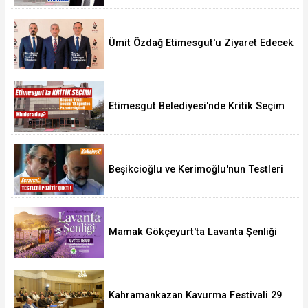
Ümit Özdağ Etimesgut'u Ziyaret Edecek
Etimesgut Belediyesi'nde Kritik Seçim
10 Ağustos'ta
Beşikcioğlu ve Kerimoğlu'nun Testleri
Pozitif Çıktı
Mamak Gökçeyurt'ta Lavanta Şenliği
Kahramankazan Kavurma Festivali 29
Ağustos'ta