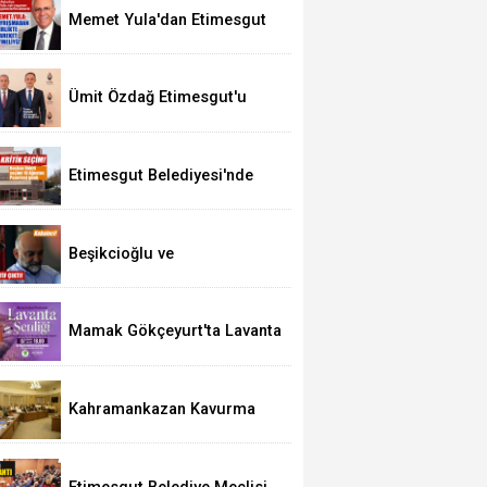
Memet Yula'dan Etimesgut
Değerlendirmesi
Ümit Özdağ Etimesgut'u
Ziyaret Edecek
Etimesgut Belediyesi'nde
Kritik Seçim 10 Ağustos'ta
Beşikcioğlu ve
Kerimoğlu'nun Testleri
Pozitif Çıktı
Mamak Gökçeyurt'ta Lavanta
Şenliği
Kahramankazan Kavurma
Festivali 29 Ağustos'ta