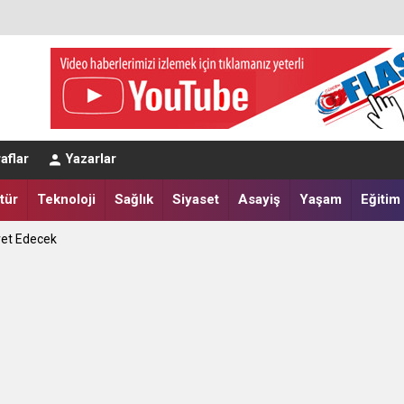
eğerlendirmesi
aflar
Yazarlar
a Yatırdılar
tür
Teknoloji
Sağlık
Siyaset
Asayiş
Yaşam
Eğitim
ret Edecek