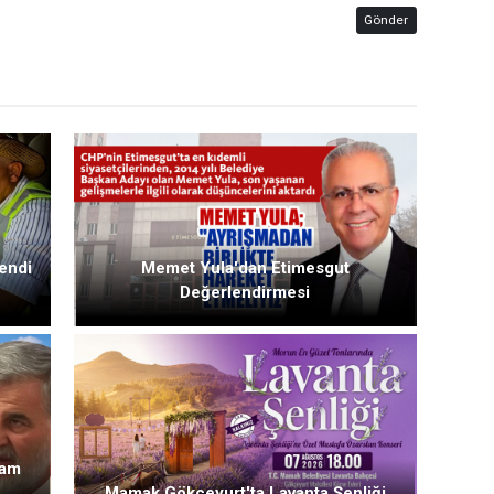
Gönder
endi
Memet Yula'dan Etimesgut
Değerlendirmesi
Zam
Mamak Gökçeyurt'ta Lavanta Şenliği