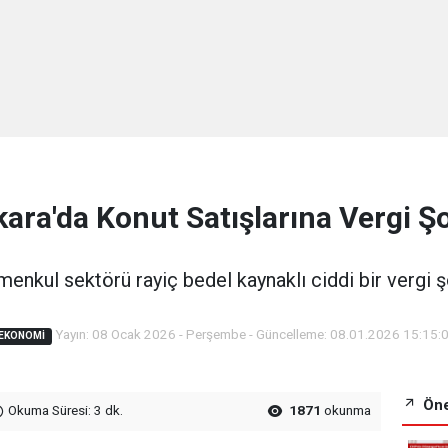
ara'da Konut Satışlarına Vergi Ş
menkul sektörü rayiç bedel kaynaklı ciddi bir vergi şo
Yayın: 08 Ocak 2026 - Perşembe - Güncelleme: 08.01.2026 15:15:
EKONOMI
Öne
Okuma Süresi: 3 dk.
1871
okunma