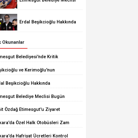
Etimesgut Belediye Meclisi
Bugün 18.00'de Toplanacak
Erdal Beşikcioğlu Hakkında
Tutuklama Talebi
 Okunanlar
mesgut Belediyesi'nde Kritik
çim 10 Ağustos'ta
şikcioğlu ve Kerimoğlu'nun
tleri Pozitif Çıktı
dal Beşikcioğlu Hakkında
tuklama Talebi
imesgut Belediye Meclisi Bugün
.00'de Toplanacak
it Özdağ Etimesgut'u Ziyaret
ecek
kara'da Özel Halk Otobüsleri Zam
iyor
ara'da Hafriyat Ücretleri Kontrol