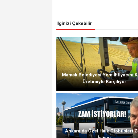
İlginizi Çekebilir
Mamak Belediyesi Yem İhtiyacını K
Üretimiyle Karşılıyor
Ankara'da Özel Halk Otobüsleri 
İstiyor