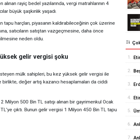
alınan rayiç bedel yazılarında, vergi matrahlarının 4
ıcılar büyük şaşkınlık yaşadı.
 tapu harçları, piyasanın kaldırabileceğinin çok üzerine
asına, satıcıların satıştan vazgeçmesine, daha önce
dilmesine neden oldu.
Çok
üksek gelir vergisi şoku
1.
Eti
Se
2.
Be
eyen mülk sahipleri, bu kez yüksek gelir vergisi ile
Tes
e birlikte, değer artış kazancı hesaplamaları da ciddi
3.
Er
Tu
4.
Et
 2 Milyon 500 Bin TL satışı alınan bir gayrimenkul Ocak
18
on TL’ye çıktı. Bunun gelir vergisi 1 Milyon 450 Bin TL tapu
5.
Üm
Ed
6.
An
İst
7.
Ank