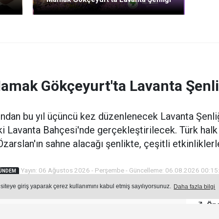
amak Gökçeyurt'ta Lavanta Şenli
ndan bu yıl üçüncü kez düzenlenecek Lavanta Şenl
i Lavanta Bahçesi'nde gerçekleştirilecek. Türk halk
Özarslan'ın sahne alacağı şenlikte, çeşitli etkinliklerl
Yayın: 06 Ağustos 2026 - Perşembe - Güncelleme: 06.08.2026 00:15
ÜNDEM
 siteye giriş yaparak çerez kullanımını kabul etmiş sayılıyorsunuz.
Daha fazla bilgi
Öne
Okuma Süresi: 2 dk.
258
okunma