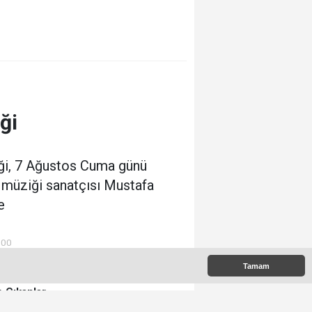
ği
iği, 7 Ağustos Cuma günü
 müziği sanatçısı Mustafa
e
:00
Tamam
 Çıkanlar