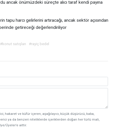
ordu ancak önümüzdeki süreçte alıcı taraf kendi payına
 tapu harcı gelirlerini artıracağı, ancak sektör açısından
berinde getireceği değerlendiriliyor
#konut satışları
#rayiç bedel
ici, hakaret ve küfür içeren, aşağılayıcı, küçük düşürücü, kaba,
erici ya da benzeri niteliklerde içeriklerden doğan her türlü mali,
ye/Üyeler’e aittir.