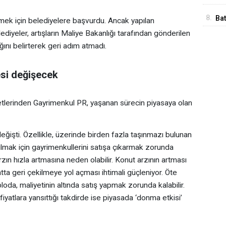
Ed
8.
Ba
 etmek için belediyelere başvurdu. Ancak yapılan
Me
diyeler, artışların Maliye Bakanlığı tarafından gönderilen
ğını belirterek geri adım atmadı.
esi değişecek
etlerinden Gayrimenkul PR, yaşanan sürecin piyasaya olan
işti. Özellikle, üzerinde birden fazla taşınmazı bulunan
ulmak için gayrimenkullerini satışa çıkarmak zorunda
ın hızla artmasına neden olabilir. Konut arzının artması
atta geri çekilmeye yol açması ihtimali güçleniyor. Öte
oda, maliyetinin altında satış yapmak zorunda kalabilir.
 fiyatlara yansıttığı takdirde ise piyasada ‘donma etkisi’