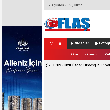
07 Ağustos 2026, Cuma
23:46 - Memet Yula'dan Etimesgut D
Videolar
Fotoğr
23:44 - Haymana'nın Geleceğini Masay
Özel
Ekonomi
Kül
13:09 - Ümit Özdağ Etimesgut'u Ziya