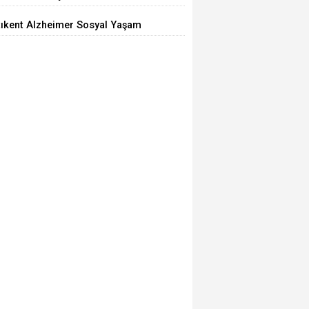
ilemiyor
tıkent Alzheimer Sosyal Yaşam
rkezi Açıldı