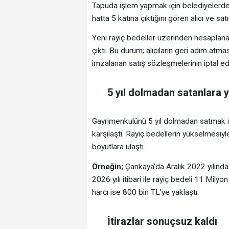
Tapuda işlem yapmak için belediyelerden 
hatta 5 katına çıktığını gören alıcı ve sat
Yeni rayiç bedeller üzerinden hesaplanan
çıktı. Bu durum; alıcıların geri adım atm
imzalanan satış sözleşmelerinin iptal e
5 yıl dolmadan satanlara y
Gayrimenkulünü 5 yıl dolmadan satmak ist
karşılaştı. Rayiç bedellerin yükselmesiyl
boyutlara ulaştı.
Örneğin;
Çankaya’da Aralık 2022 yılında
2026 yılı itibari ile rayiç bedeli 11 Mily
harcı ise 800 bin TL’ye yaklaştı.
İtirazlar sonuçsuz kaldı