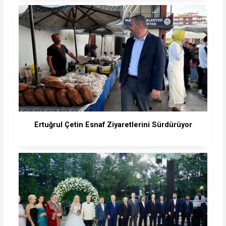
Ertuğrul Çetin Esnaf Ziyaretlerini Sürdürüyor