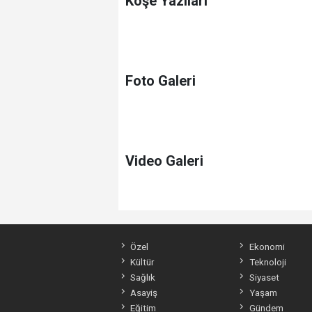
Köşe Yazıları
Foto Galeri
Video Galeri
Özel
Ekonomi
Kültür
Teknoloji
Sağlık
Siyaset
Asayiş
Yaşam
Eğitim
Gündem