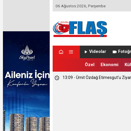
06 Ağustos 2026, Perşembe
Videolar
Fotoğr
Özel
Ekonomi
Kül
13:09 - Ümit Özdağ Etimesgut'u Ziya
01:14 - Kapadokya Vadi Turları Nasıl Y
00:35 - Etimesgut Belediyesi'nde Kri