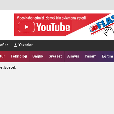
aflar
Yazarlar
tür
Teknoloji
Sağlık
Siyaset
Asayiş
Yaşam
Eğitim
ret Edecek
apılır?
tik Seçim 10 Ağustos'ta