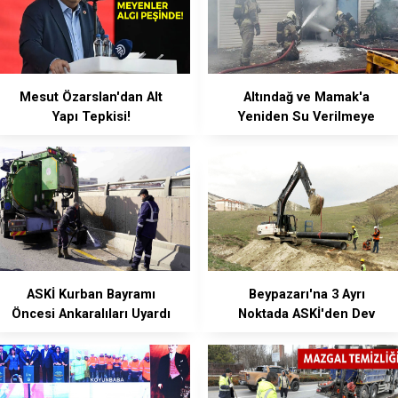
Mesut Özarslan'dan Alt
Altındağ ve Mamak'a
Yapı Tepkisi!
Yeniden Su Verilmeye
Başlandı
ASKİ Kurban Bayramı
Beypazarı'na 3 Ayrı
Öncesi Ankaralıları Uyardı
Noktada ASKİ'den Dev
Yatırım