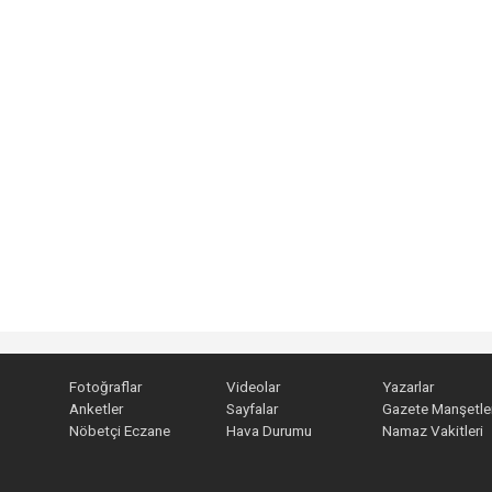
Fotoğraflar
Videolar
Yazarlar
Anketler
Sayfalar
Gazete Manşetler
Nöbetçi Eczane
Hava Durumu
Namaz Vakitleri