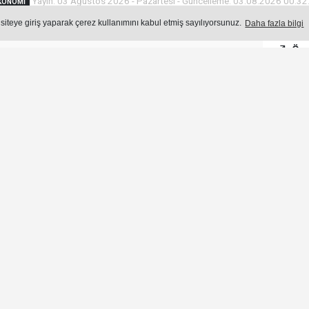
Yayın: 03 Ağustos 2026 - Pazartesi - Güncelleme: 03.08.2026 00:32
KONOMI
 siteye giriş yaparak çerez kullanımını kabul etmiş sayılıyorsunuz.
Daha fazla bilgi
Öne
Okuma Süresi: 2 dk.
682
okunma