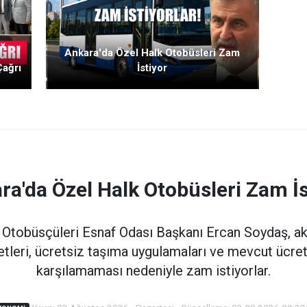
Ankara'da Özel Halk Otobüsleri Zam
Çağrı
İstiyor
ra'da Özel Halk Otobüsleri Zam İs
 Otobüsçüleri Esnaf Odası Başkanı Ercan Soydaş, akary
tleri, ücretsiz taşıma uygulamaları ve mevcut ücret t
karşılamaması nedeniyle zam istiyorlar.