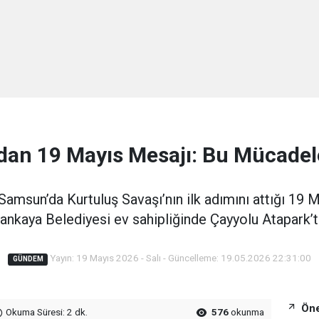
dan 19 Mayıs Mesajı: Bu Mücadel
msun’da Kurtuluş Savaşı’nın ilk adımını attığı 19 M
ankaya Belediyesi ev sahipliğinde Çayyolu Atapark’ta
Yayın: 19 Mayıs 2026 - Salı - Güncelleme: 19.05.2026 22:31:00
GÜNDEM
Öne
Okuma Süresi: 2 dk.
576
okunma