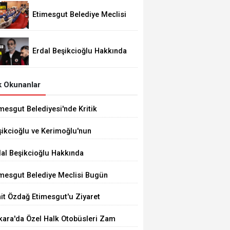
Etimesgut Belediye Meclisi
Bugün 18.00'de Toplanacak
Erdal Beşikcioğlu Hakkında
Tutuklama Talebi
 Okunanlar
mesgut Belediyesi'nde Kritik
çim 10 Ağustos'ta
şikcioğlu ve Kerimoğlu'nun
tleri Pozitif Çıktı
dal Beşikcioğlu Hakkında
tuklama Talebi
imesgut Belediye Meclisi Bugün
.00'de Toplanacak
it Özdağ Etimesgut'u Ziyaret
ecek
kara'da Özel Halk Otobüsleri Zam