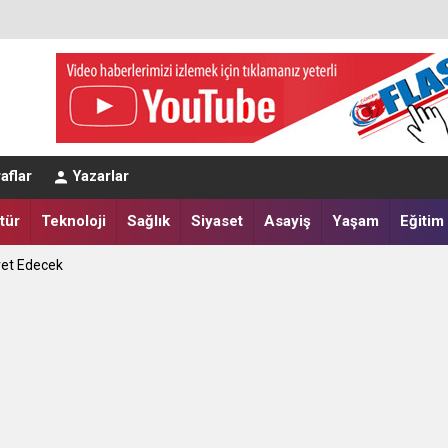
eğerlendirmesi
aflar
Yazarlar
a Yatırdılar
tür
Teknoloji
Sağlık
Siyaset
Asayiş
Yaşam
Eğitim
ret Edecek