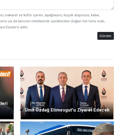
ici, hakaret ve küfür içeren, aşağılayıcı, küçük düşürücü, kaba,
erici ya da benzeri niteliklerde içeriklerden doğan her türlü mali,
ye/Üyeler’e aittir.
Gönder
leri
Ümit Özdağ Etimesgut'u Ziyaret Edecek