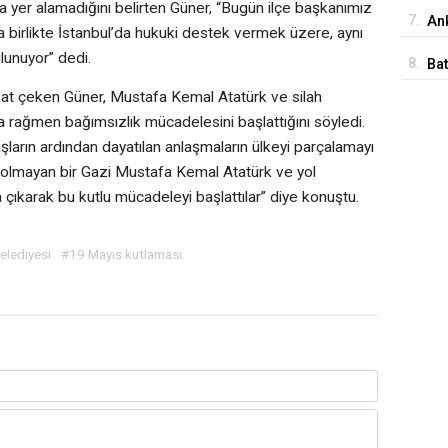
İst
yer alamadığını belirten Güner, “Bugün ilçe başkanımız
7.
Ank
a birlikte İstanbul’da hukuki destek vermek üzere, aynı
Ed
lunuyor” dedi.
8.
Ba
Me
at çeken Güner, Mustafa Kemal Atatürk ve silah
na rağmen bağımsızlık mücadelesini başlattığını söyledi.
ların ardından dayatılan anlaşmaların ülkeyi parçalamayı
 olmayan bir Gazi Mustafa Kemal Atatürk ve yol
çıkarak bu kutlu mücadeleyi başlattılar” diye konuştu.
elediyesi
#19 Mayıs kutlaması