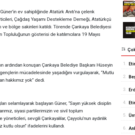
ner’in ev sahipliğinde Atatürk Anıtı’na çelenk
ticileri, Çağdaş Yaşamı Destekleme Derneği, Atatürkçü
ı ve bölge sakinleri katıldı. Törende Çankaya Belediyesi
 Topluluğunun gösterisi de katılımcılara 19 Mayıs
Çok
1.
Eti
ı’nın ardından konuşan Çankaya Belediye Başkanı Hüseyin
Se
ençlerin mücadelesinde yaşadığını vurgulayarak, “Mutlu
2.
Be
n hakkımız yok” dedi.
Tes
3.
Er
Tu
4.
Et
arı selamlayarak başlayan Güner, “Sayın yüksek disiplin
mız, siyasi partilerimizin ve sivil toplum
18
5.
Üm
 yöneticileri, sevgili Çankayalılar, Çayyolu’nun aydınlık
Ed
 kutlu olsun” ifadelerini kullandı.
6.
An