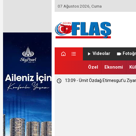
07 Ağustos 2026, Cuma
23:46 - Memet Yula'dan Etimesgut D
Videolar
Fotoğr
23:44 - Haymana'nın Geleceğini Masay
Özel
Ekonomi
Kül
13:09 - Ümit Özdağ Etimesgut'u Ziya