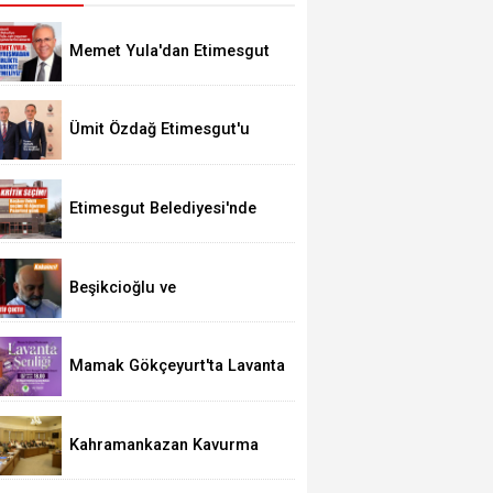
Memet Yula'dan Etimesgut
Değerlendirmesi
Ümit Özdağ Etimesgut'u
Ziyaret Edecek
Etimesgut Belediyesi'nde
Kritik Seçim 10 Ağustos'ta
Beşikcioğlu ve
Kerimoğlu'nun Testleri
Pozitif Çıktı
Mamak Gökçeyurt'ta Lavanta
Şenliği
Kahramankazan Kavurma
Festivali 29 Ağustos'ta