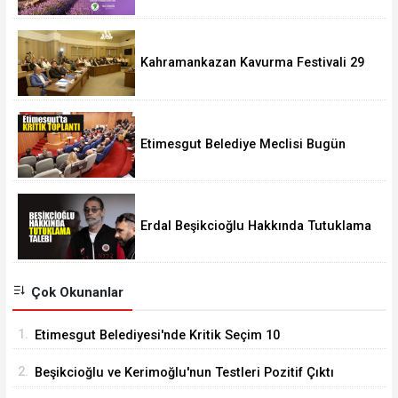
Kahramankazan Kavurma Festivali 29
Ağustos'ta
Etimesgut Belediye Meclisi Bugün
18.00'de Toplanacak
Erdal Beşikcioğlu Hakkında Tutuklama
Talebi
Çok Okunanlar
1.
Etimesgut Belediyesi'nde Kritik Seçim 10
Ağustos'ta
2.
Beşikcioğlu ve Kerimoğlu'nun Testleri Pozitif Çıktı