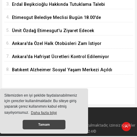
3.
Erdal Beşikcioğlu Hakkında Tutuklama Talebi
4.
Etimesgut Belediye Meclisi Bugün 18.00'de
Toplanacak
5.
Ümit Özdağ Etimesgut'u Ziyaret Edecek
6.
Ankara'da Özel Halk Otobüsleri Zam İstiyor
7.
Ankara'da Hafriyat Ücretleri Kontrol Edilemiyor
8.
Batıkent Alzheimer Sosyal Yaşam Merkezi Açıldı
Sitemizden en iyi şekilde faydalanabilmeniz
için çerezler kullanılmaktadır. Bu siteye giriş
yaparak çerez kullanımını kabul etmiş
sayılıyorsunuz.
Daha fazla bilgi
Sitemizde bulunan içeriklerin tüm hakları saklı tutulmaktadır, izinsiz içerikler
Tamam
kullanılamaz. Copyright 2024©