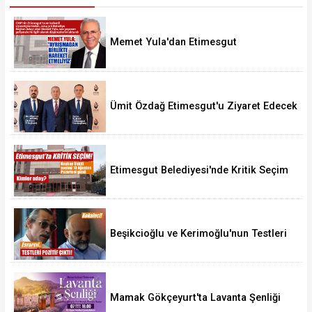
Memet Yula'dan Etimesgut
Değerlendirmesi
Ümit Özdağ Etimesgut'u Ziyaret Edecek
Etimesgut Belediyesi'nde Kritik Seçim
10 Ağustos'ta
Beşikcioğlu ve Kerimoğlu'nun Testleri
Pozitif Çıktı
Mamak Gökçeyurt'ta Lavanta Şenliği