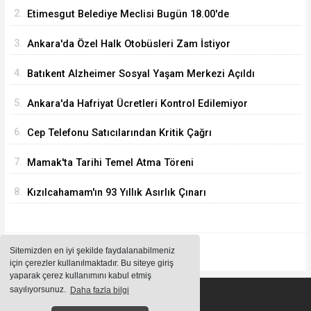
2.
Etimesgut Belediye Meclisi Bugün 18.00'de
Toplanacak
3.
Ankara'da Özel Halk Otobüsleri Zam İstiyor
4.
Batıkent Alzheimer Sosyal Yaşam Merkezi Açıldı
5.
Ankara'da Hafriyat Ücretleri Kontrol Edilemiyor
6.
Cep Telefonu Satıcılarından Kritik Çağrı
7.
Mamak'ta Tarihi Temel Atma Töreni
8.
Kızılcahamam'ın 93 Yıllık Asırlık Çınarı
Sitemizden en iyi şekilde faydalanabilmeniz
için çerezler kullanılmaktadır. Bu siteye giriş
yaparak çerez kullanımını kabul etmiş
sayılıyorsunuz.
Daha fazla bilgi