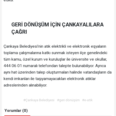
GER
İ DÖNÜŞÜM İÇİ
N
ÇANKAYALILARA
ÇAĞRI
Çankaya Belediyesi’nin atık elektrikli ve elektronik eşyaların
toplama çalışmalarına katkı sunmak isteyen ilçe genelindeki
tüm kamu, özel kurum ve kuruluşlar ile üniversite ve okullar,
444 06 01 numaralı telefondan talepte bulunabiliyor. Ayrıca
aynı hat üzerinden talep oluşturmaları halinde vatandaşların da
kendi imkanları ile taşıyamayacakları elektronik atıklar
adreslerinden alınabiliyor.
#Çankaya Belediyesi
#geri dönüşüm
#e-atik
Yorumlar (0)