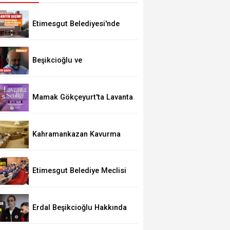
Etimesgut Belediyesi'nde
Kritik Seçim 10 Ağustos'ta
Beşikcioğlu ve
Kerimoğlu'nun Testleri
Pozitif Çıktı
Mamak Gökçeyurt'ta Lavanta
Şenliği
Kahramankazan Kavurma
Festivali 29 Ağustos'ta
Etimesgut Belediye Meclisi
Bugün 18.00'de Toplanacak
Erdal Beşikcioğlu Hakkında
Tutuklama Talebi