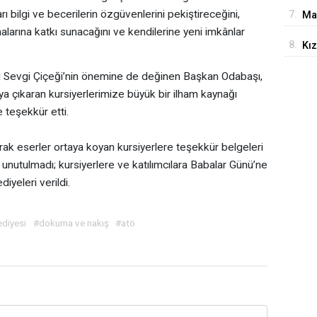
Ça
ı bilgi ve becerilerin özgüvenlerini pekiştireceğini,
7.
Ma
larına katkı sunacağını ve kendilerine yeni imkânlar
8.
Kız
Çın
 Sevgi Çiçeği’nin önemine de değinen Başkan Odabaşı,
aya çıkaran kursiyerlerimize büyük bir ilham kaynağı
teşekkür etti.
ak eserler ortaya koyan kursiyerlere teşekkür belgeleri
unutulmadı; kursiyerlere ve katılımcılara Babalar Günü’ne
diyeleri verildi.
ediyesi
#dokuma ve nakış
#atö