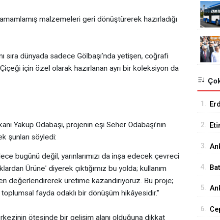
 tamamlamış malzemeleri geri dönüştürerek hazırladığı
nı sıra dünyada sadece Gölbaşı’nda yetişen, coğrafi
 Çiçeği için özel olarak hazırlanan ayrı bir koleksiyon da
Çok
1.
Er
Tu
nı Yakup Odabaşı, projenin eşi Seher Odabaşı’nın
2.
Et
k şunları söyledi:
18
3.
An
ce bugünü değil, yarınlarımızı da inşa edecek çevreci
İst
4.
Ba
klardan Ürüne' diyerek çıktığımız bu yolda; kullanım
 değerlendirerek üretime kazandırıyoruz. Bu proje;
Me
5.
Ank
e toplumsal fayda odaklı bir dönüşüm hikâyesidir."
Ed
6.
Cep
rkezinin ötesinde bir gelişim alanı olduğuna dikkat