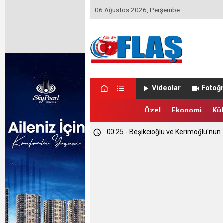
06 Ağustos 2026, Perşembe
01:14 - Kapadokya Vadi Turları Nasıl Y
Videolar
Fotoğr
00:35 - Etimesgut Belediyesi'nde Kri
Özel
Ekonomi
Kül
00:25 - Beşikcioğlu ve Kerimoğlu'nun T