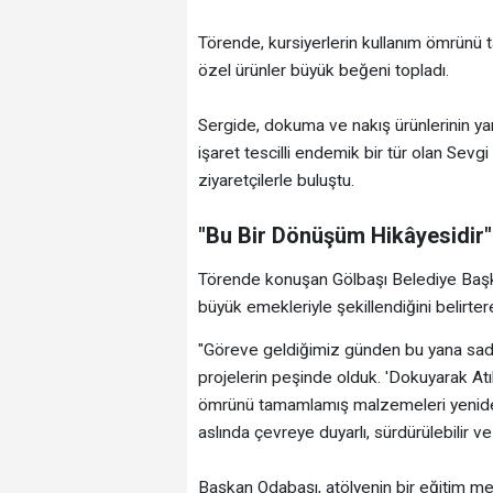
Törende, kursiyerlerin kullanım ömrünü
özel ürünler büyük beğeni topladı.
Sergide, dokuma ve nakış ürünlerinin ya
işaret tescilli endemik bir tür olan Sevgi
ziyaretçilerle buluştu.
"Bu Bir Dönüşüm Hikâyesidir"
Törende konuşan Gölbaşı Belediye Başka
büyük emekleriyle şekillendiğini belirtere
"Göreve geldiğimiz günden bu yana sade
projelerin peşinde olduk. 'Dokuyarak Atı
ömrünü tamamlamış malzemeleri yeniden
aslında çevreye duyarlı, sürdürülebilir v
Başkan Odabaşı, atölyenin bir eğitim me