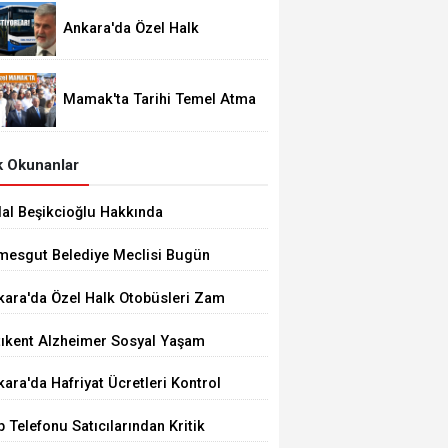
Ankara'da Özel Halk
Otobüsleri Zam İstiyor
Mamak'ta Tarihi Temel Atma
Töreni
 Okunanlar
dal Beşikcioğlu Hakkında
tuklama Talebi
imesgut Belediye Meclisi Bugün
.00'de Toplanacak
kara'da Özel Halk Otobüsleri Zam
iyor
tıkent Alzheimer Sosyal Yaşam
rkezi Açıldı
ara'da Hafriyat Ücretleri Kontrol
ilemiyor
 Telefonu Satıcılarından Kritik