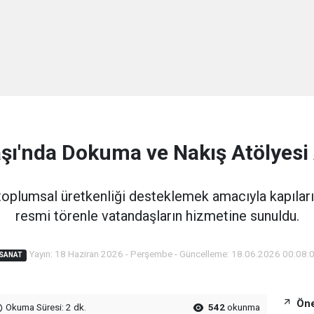
şı'nda Dokuma ve Nakış Atölyesi 
toplumsal üretkenliği desteklemek amacıyla kapılar
resmi törenle vatandaşların hizmetine sunuldu.
Yayın: 18 Haziran 2026 - Perşembe - Güncelleme: 18.06.2026 00:08:
SANAT
Öne
Okuma Süresi: 2 dk.
542
okunma