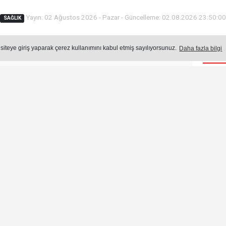
Yayın: 02 Ağustos 2026 - Pazar - Güncelleme: 02.08.2026 23:50:0
SAĞLIK
 siteye giriş yaparak çerez kullanımını kabul etmiş sayılıyorsunuz.
Daha fazla bilgi
Öne
Okuma Süresi: 46 sn.
578
okunma