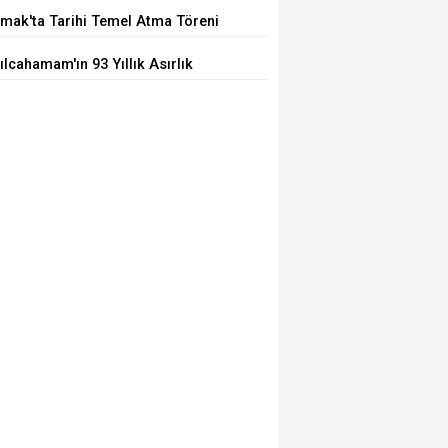
ğrı
mak'ta Tarihi Temel Atma Töreni
ılcahamam'ın 93 Yıllık Asırlık
arı