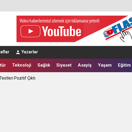
apılır?
aflar
Yazarlar
tik Seçim 10 Ağustos'ta
tür
Teknoloji
Sağlık
Siyaset
Asayiş
Yaşam
Eğitim
estleri Pozitif Çıktı