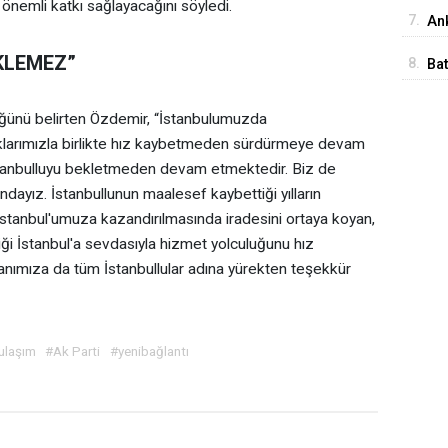
e önemli katkı sağlayacağını söyledi.
İst
7.
Ank
Ed
KLEMEZ”
8.
Ba
Me
düğünü belirten Özdemir, “İstanbulumuzda
larımızla birlikte hız kaybetmeden sürdürmeye devam
stanbulluyu bekletmeden devam etmektedir. Biz de
ndayız. İstanbullunun maalesef kaybettiği yılların
 İstanbul'umuza kazandırılmasında iradesini ortaya koyan,
i İstanbul'a sevdasıyla hizmet yolculuğunu hız
mıza da tüm İstanbullular adına yürekten teşekkür
ulaşım
#Ak Parti
#yenibağlantı