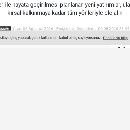
 ile hayata geçirilmesi planlanan yeni yatırımlar, u
kırsal kalkınmaya kadar tüm yönleriyle ele alın
Yayın: 06 Ağustos 2026 - Perşembe - Güncelleme: 06.08.2026 23:44
ÜNDEM
 siteye giriş yaparak çerez kullanımını kabul etmiş sayılıyorsunuz.
Daha fazla bilgi
Öne
Okuma Süresi: 3 dk.
276
okunma