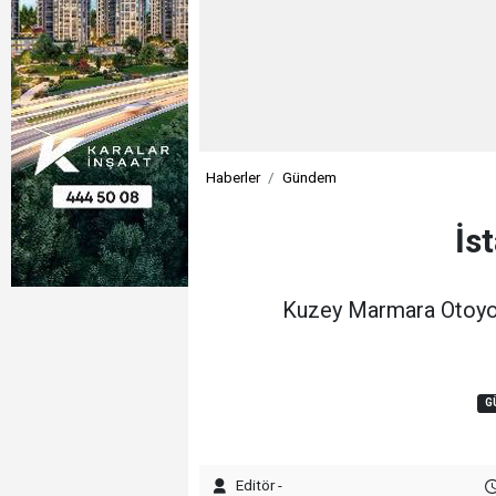
Haberler
Gündem
İs
Kuzey Marmara Otoyolu
G
Editör -