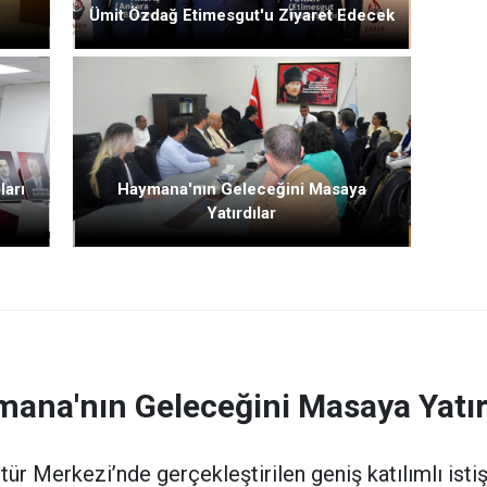
Ümit Özdağ Etimesgut'u Ziyaret Edecek
ları
Haymana'nın Geleceğini Masaya
Yatırdılar
ana'nın Geleceğini Masaya Yatır
r Merkezi’nde gerçekleştirilen geniş katılımlı istiş