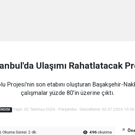
tanbul'da Ulaşımı Rahatlatacak Pr
 Projesi'nin son etabını oluşturan Başakşehir-Na
çalışmalar yüzde 80'in üzerine çıktı.
Yayın: 02 Temmuz 2026 - Perşembe - Güncelleme: 02.07.2026 10:56
ÜNDEM
Öne
Okuma Süresi: 2 dk.
496
okunma