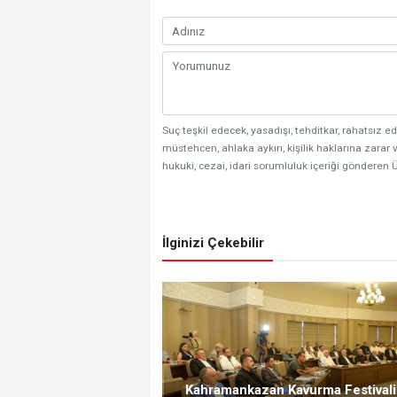
Suç teşkil edecek, yasadışı, tehditkar, rahatsız ed
müstehcen, ahlaka aykırı, kişilik haklarına zarar v
hukuki, cezai, idari sorumluluk içeriği gönderen Ü
İlginizi Çekebilir
Kahramankazan Kavurma Festivali