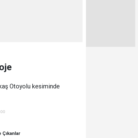
oje
kkaş Otoyolu kesiminde
:00
 Çıkanlar