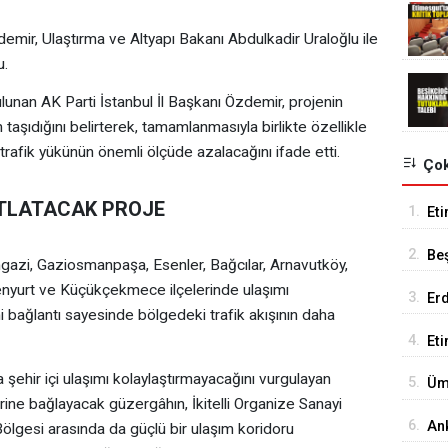
demir, Ulaştırma ve Altyapı Bakanı Abdulkadir Uraloğlu ile
u.
lunan AK Parti İstanbul İl Başkanı Özdemir, projenin
 taşıdığını belirterek, tamamlanmasıyla birlikte özellikle
afik yükünün önemli ölçüde azalacağını ifade etti.
Çok
ATLATACAK PROJE
1.
Eti
Se
2.
Be
gazi, Gaziosmanpaşa, Esenler, Bağcılar, Arnavutköy,
Tes
nyurt ve Küçükçekmece ilçelerinde ulaşımı
3.
Er
ni bağlantı sayesinde bölgedeki trafik akışının daha
Tu
4.
Et
18
şehir içi ulaşımı kolaylaştırmayacağını vurgulayan
5.
Üm
irine bağlayacak güzergâhın, İkitelli Organize Sanayi
Ed
6.
An
Bölgesi arasında da güçlü bir ulaşım koridoru