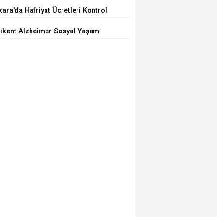
iyor
ara'da Hafriyat Ücretleri Kontrol
ilemiyor
tıkent Alzheimer Sosyal Yaşam
rkezi Açıldı