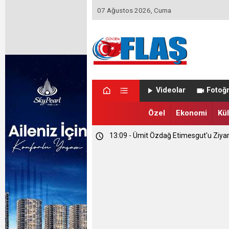
07 Ağustos 2026, Cuma
23:46 - Memet Yula'dan Etimesgut D
Videolar
Fotoğr
23:44 - Haymana'nın Geleceğini Masay
Özel
Ekonomi
Kül
13:09 - Ümit Özdağ Etimesgut'u Ziya