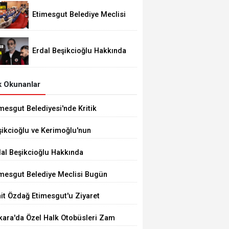
Etimesgut Belediye Meclisi
Bugün 18.00'de Toplanacak
Erdal Beşikcioğlu Hakkında
Tutuklama Talebi
 Okunanlar
mesgut Belediyesi'nde Kritik
çim 10 Ağustos'ta
şikcioğlu ve Kerimoğlu'nun
tleri Pozitif Çıktı
dal Beşikcioğlu Hakkında
tuklama Talebi
imesgut Belediye Meclisi Bugün
.00'de Toplanacak
it Özdağ Etimesgut'u Ziyaret
ecek
kara'da Özel Halk Otobüsleri Zam