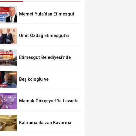
Memet Yula'dan Etimesgut
Değerlendirmesi
Ümit Özdağ Etimesgut'u
Ziyaret Edecek
Etimesgut Belediyesi'nde
Kritik Seçim 10 Ağustos'ta
Beşikcioğlu ve
Kerimoğlu'nun Testleri
Pozitif Çıktı
Mamak Gökçeyurt'ta Lavanta
Şenliği
Kahramankazan Kavurma
Festivali 29 Ağustos'ta