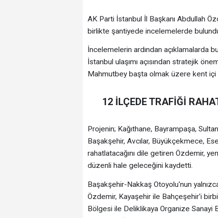
AK Parti İstanbul İl Başkanı Abdullah Öz
birlikte şantiyede incelemelerde bulund
İncelemelerin ardından açıklamalarda bu
İstanbul ulaşımı açısından stratejik önem
Mahmutbey başta olmak üzere kent içi tr
12 İLÇEDE TRAFİĞİ RAH
Projenin; Kağıthane, Bayrampaşa, Sultan
Başakşehir, Avcılar, Büyükçekmece, Ese
rahatlatacağını dile getiren Özdemir, ye
düzenli hale geleceğini kaydetti.
Başakşehir-Nakkaş Otoyolu'nun yalnızca 
Özdemir, Kayaşehir ile Bahçeşehir'i birb
Bölgesi ile Deliklikaya Organize Sanayi 