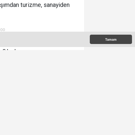
laşımdan turizme, sanayiden
:00
Tamam
 Çıkanlar
Memet Yula'dan Etimesgut
Değerlendirmesi
Ümit Özdağ Etimesgut'u
Ziyaret Edecek
Etimesgut Belediyesi'nde
Kritik Seçim 10 Ağustos'ta
Beşikcioğlu ve