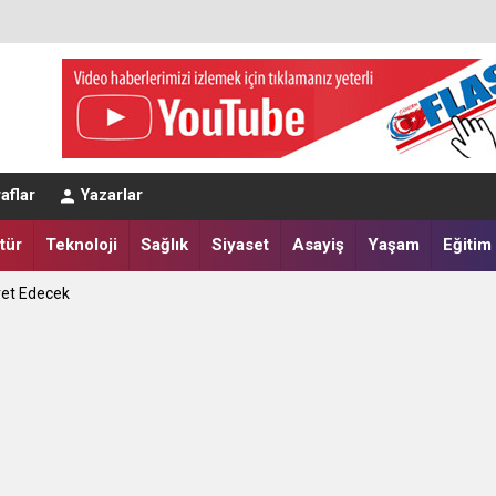
eğerlendirmesi
aflar
Yazarlar
a Yatırdılar
tür
Teknoloji
Sağlık
Siyaset
Asayiş
Yaşam
Eğitim
ret Edecek