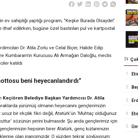
n ev sahipliği yaptığı program, “Keşke Burada Olsaydın”
ithaf edilirken, bugüne özel bastırılan pul ve kartpostal
cıları Dr. Atila Zorlu ve Celal Biçer, Halide Edip
ze Kumbaram’ın Kurucusu Ali Armağan Daloğlu, meclis
Çok
ler katıldı.
1.
Eti
ottosu beni heyecanlandırdı”
Se
2.
Be
Tes
an
Keçiören Belediye Başkan Yardımcısı Dr. Atila
3.
Er
 topraklarda yürümüş olmanın heyecanını gençlerimizin
Tu
cuz bir ırkçılık fikri değil, Atatürk’ün ‘Muhtaç olduğunuz
4.
Et
ttur.’ sözünün yerini bulmasıdır. Şu anda gençlerimiz için
18
5.
Üm
nçlerimizin hepsinin birer Atatürk, genç kızlarımızın
Ed
lerine olan inancımızdır. O yüzden tekrar söylüyorum: