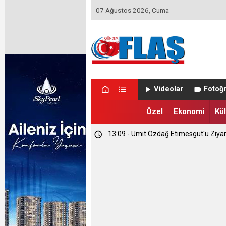
07 Ağustos 2026, Cuma
23:46 - Memet Yula'dan Etimesgut D
Videolar
Fotoğr
23:44 - Haymana'nın Geleceğini Masay
Özel
Ekonomi
Kül
13:09 - Ümit Özdağ Etimesgut'u Ziya