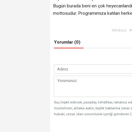
Bugün burada beni en çok heyecanlandır
mottosudur. Programımıza katılan herke
#Ankara
#
Yorumlar (0)
Suç teşkil edecek, yasadışı, tehditkar, rahatsız ed
müstehcen, ahlaka aykırı, kişilik haklarına zarar v
hukuki, cezai, idari sorumluluk içeriği gönderen Ü