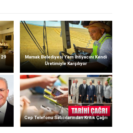
 29
Mamak Belediyesi Yem İhtiyacını Kendi
Üretimiyle Karşılıyor
Cep Telefonu Satıcılarından Kritik Çağrı