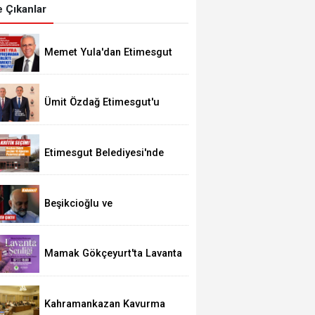
 Çıkanlar
Memet Yula'dan Etimesgut
Değerlendirmesi
Ümit Özdağ Etimesgut'u
Ziyaret Edecek
Etimesgut Belediyesi'nde
Kritik Seçim 10 Ağustos'ta
Beşikcioğlu ve
Kerimoğlu'nun Testleri
Pozitif Çıktı
Mamak Gökçeyurt'ta Lavanta
Şenliği
Kahramankazan Kavurma