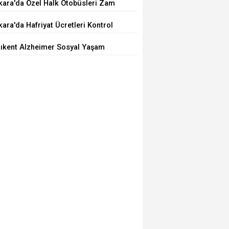
kara'da Özel Halk Otobüsleri Zam
iyor
ara'da Hafriyat Ücretleri Kontrol
ilemiyor
tıkent Alzheimer Sosyal Yaşam
rkezi Açıldı