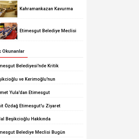
Kahramankazan Kavurma
Festivali 29 Ağustos'ta
Etimesgut Belediye Meclisi
Bugün 18.00'de Toplanacak
 Okunanlar
mesgut Belediyesi'nde Kritik
çim 10 Ağustos'ta
şikcioğlu ve Kerimoğlu'nun
tleri Pozitif Çıktı
met Yula'dan Etimesgut
ğerlendirmesi
it Özdağ Etimesgut'u Ziyaret
ecek
dal Beşikcioğlu Hakkında
tuklama Talebi
imesgut Belediye Meclisi Bugün