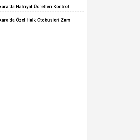
.00'de Toplanacak
ara'da Hafriyat Ücretleri Kontrol
ilemiyor
kara'da Özel Halk Otobüsleri Zam
iyor