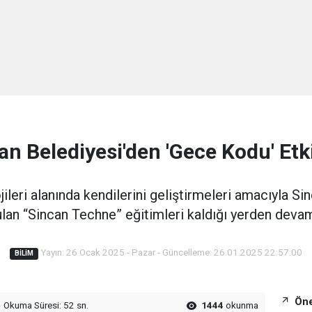
an Belediyesi'den 'Gece Kodu' Etki
jileri alanında kendilerini geliştirmeleri amacıyla Si
ulan “Sincan Techne” eğitimleri kaldığı yerden devam
Yayın: 26 Ocak 2025 - Pazar - Güncelleme: 26.01.2025 22:57:00
BILIM
Öne
Okuma Süresi: 52 sn.
1444
okunma