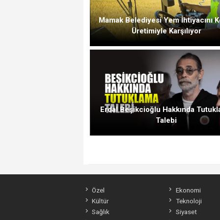
Mamak Belediyesi Yem İhtiyacını K
Üretimiyle Karşılıyor
Erdal Beşikcioğlu Hakkında Tutuk
Talebi
Özel
Ekonomi
Kültür
Teknoloji
Sağlık
Siyaset