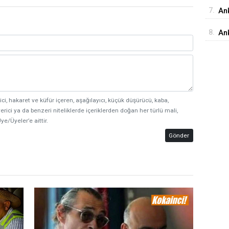
18
7.
Ank
Ed
8.
An
İst
ici, hakaret ve küfür içeren, aşağılayıcı, küçük düşürücü, kaba,
erici ya da benzeri niteliklerde içeriklerden doğan her türlü mali,
ye/Üyeler’e aittir.
Gönder