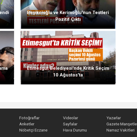
endi
Beşikcioğlu ve Kerimoğlu'nun Testleri
Pozitif Çıktı
lama
Etimesgut Belediyesi'nde Kritik Seçim
10 Ağustos'ta
Fotoğraflar
Videolar
Yazarlar
Anketler
Sayfalar
Gazete Manşetler
Nöbetçi Eczane
Hava Durumu
Namaz Vakitleri