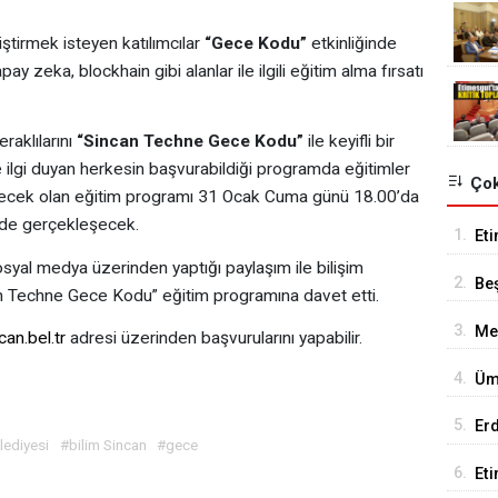
iştirmek isteyen katılımcılar
“Gece Kodu”
etkinliğinde
y zeka, blockhain gibi alanlar ile ilgili eğitim alma fırsatı
raklılarını
“Sincan Techne Gece Kodu”
ile keyifli bir
ine ilgi duyan herkesin başvurabildiği programda eğitimler
Çok
ürecek olan eğitim programı 31 Ocak Cuma günü 18.00’da
’nde gerçekleşecek.
1.
Eti
Se
yal medya üzerinden yaptığı paylaşım ile bilişim
2.
Be
can Techne Gece Kodu” eğitim programına davet etti.
Tes
3.
Me
an.bel.tr
adresi üzerinden başvurularını yapabilir.
De
4.
Üm
Ed
5.
Er
lediyesi
#bilim Sincan
#gece
Tu
6.
Et