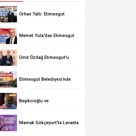
Orhan Tatlı: Etimesgut
Alternatifsiz Değildir
Memet Yula'dan Etimesgut
Değerlendirmesi
Ümit Özdağ Etimesgut'u
Ziyaret Edecek
Etimesgut Belediyesi'nde
Kritik Seçim 10 Ağustos'ta
Beşikcioğlu ve
Kerimoğlu'nun Testleri
Pozitif Çıktı
Mamak Gökçeyurt'ta Lavanta
Şenliği