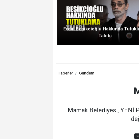
Erdal Beşikcioğlu Hakkında Tutuk
Talebi
Haberler
Gündem
M
Mamak Belediyesi, YENİ Par
de
G