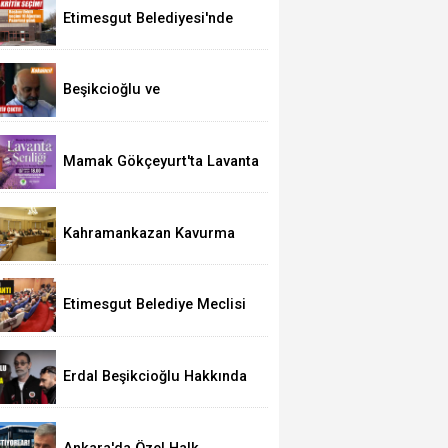
Etimesgut Belediyesi'nde
Kritik Seçim 10 Ağustos'ta
Beşikcioğlu ve
Kerimoğlu'nun Testleri
Pozitif Çıktı
Mamak Gökçeyurt'ta Lavanta
Şenliği
Kahramankazan Kavurma
Festivali 29 Ağustos'ta
Etimesgut Belediye Meclisi
Bugün 18.00'de Toplanacak
Erdal Beşikcioğlu Hakkında
Tutuklama Talebi