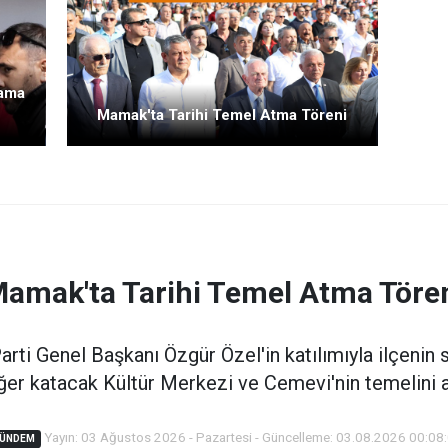
lama
Mamak'ta Tarihi Temel Atma Töreni
amak'ta Tarihi Temel Atma Töre
ti Genel Başkanı Özgür Özel'in katılımıyla ilçenin 
ğer katacak Kültür Merkezi ve Cemevi'nin temelini at
Yayın: 03 Ağustos 2026 - Pazartesi - Güncelleme: 03.08.2026 00:08
ÜNDEM