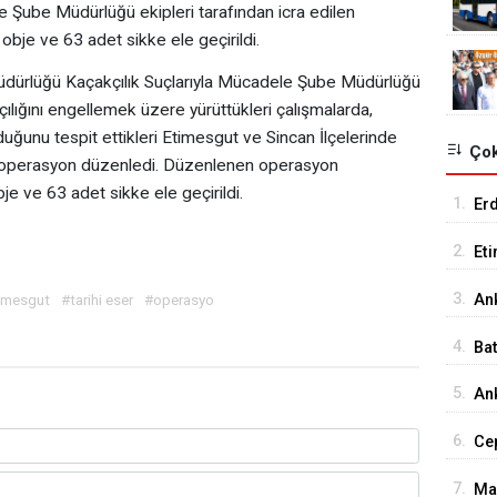
e Şube Müdürlüğü ekipleri tarafından icra edilen
obje ve 63 adet sikke ele geçirildi.
Müdürlüğü Kaçakçılık Suçlarıyla Mücadele Şube Müdürlüğü
kçılığını engellemek üzere yürüttükleri çalışmalarda,
duğunu tespit ettikleri Etimesgut ve Sincan İlçelerinde
Çok
 operasyon düzenledi. Düzenlenen operasyon
je ve 63 adet sikke ele geçirildi.
1.
Er
Tu
2.
Et
18
3.
imesgut
#tarihi eser
#operasyo
An
İst
4.
Ba
Me
5.
Ank
Ed
6.
Cep
Ça
7.
Ma