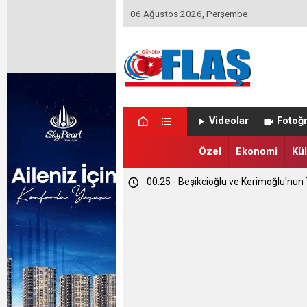
06 Ağustos 2026, Perşembe
01:14 - Kapadokya Vadi Turları Nasıl Y
Videolar
Fotoğr
00:35 - Etimesgut Belediyesi'nde Kri
Özel
Ekonomi
Kül
00:25 - Beşikcioğlu ve Kerimoğlu'nun T