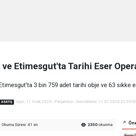
 ve Etimesgut'ta Tarihi Eser Ope
timesgut'ta 3 bin 759 adet tarihi obje ve 63 sikke el
Yayın: 11 Ocak 2024 - Perşembe - Güncelleme: 11.01.2024 23:59:0
ASAYIŞ
Öne
Okuma Süresi: 41 sn.
2350
okunma