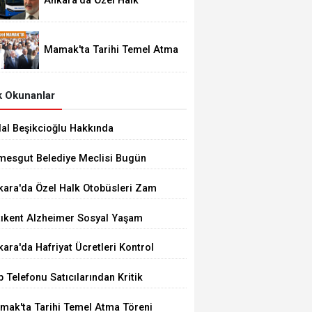
Ankara'da Özel Halk
Otobüsleri Zam İstiyor
Mamak'ta Tarihi Temel Atma
Töreni
 Okunanlar
dal Beşikcioğlu Hakkında
tuklama Talebi
imesgut Belediye Meclisi Bugün
.00'de Toplanacak
kara'da Özel Halk Otobüsleri Zam
iyor
tıkent Alzheimer Sosyal Yaşam
rkezi Açıldı
ara'da Hafriyat Ücretleri Kontrol
ilemiyor
 Telefonu Satıcılarından Kritik
ğrı
mak'ta Tarihi Temel Atma Töreni