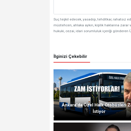
Suç teşkil edecek, yasadışı, tehditkar, rahatsız ed
müstehcen, ahlaka aykırı, kişilik haklarına zarar v
hukuki, cezai, idari sorumluluk içeriği gönderen Ü
İlginizi Çekebilir
Ankara'da Özel Halk Otobüsleri 
İstiyor