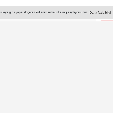
 siteye giriş yaparak çerez kullanımını kabul etmiş sayılıyorsunuz.
Daha fazla bilgi
Öne
Okuma Süresi: 7 dk.
321
okunma