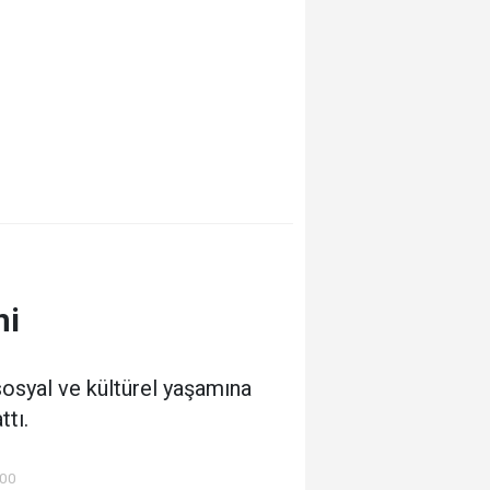
ni
sosyal ve kültürel yaşamına
tı.
:00