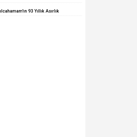
ılcahamam'ın 93 Yıllık Asırlık
arı