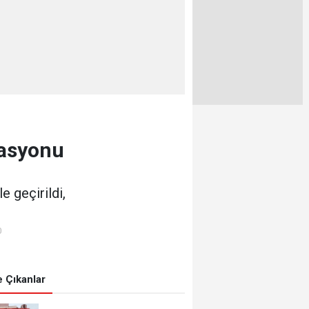
rasyonu
e geçirildi,
0
 Çıkanlar