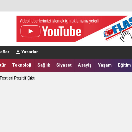
apılır?
aflar
Yazarlar
tik Seçim 10 Ağustos'ta
tür
Teknoloji
Sağlık
Siyaset
Asayiş
Yaşam
Eğitim
estleri Pozitif Çıktı