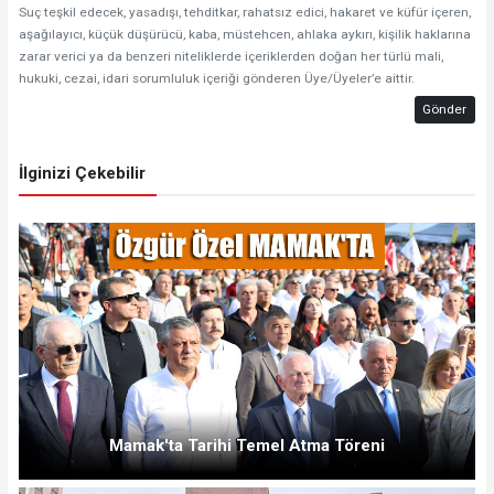
Suç teşkil edecek, yasadışı, tehditkar, rahatsız edici, hakaret ve küfür içeren,
aşağılayıcı, küçük düşürücü, kaba, müstehcen, ahlaka aykırı, kişilik haklarına
zarar verici ya da benzeri niteliklerde içeriklerden doğan her türlü mali,
hukuki, cezai, idari sorumluluk içeriği gönderen Üye/Üyeler’e aittir.
Gönder
İlginizi Çekebilir
Mamak'ta Tarihi Temel Atma Töreni