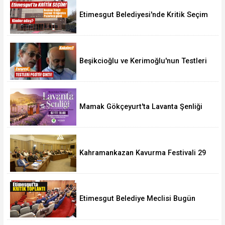
Etimesgut Belediyesi'nde Kritik Seçim
10 Ağustos'ta
Beşikcioğlu ve Kerimoğlu'nun Testleri
Pozitif Çıktı
Mamak Gökçeyurt'ta Lavanta Şenliği
Kahramankazan Kavurma Festivali 29
Ağustos'ta
Etimesgut Belediye Meclisi Bugün
18.00'de Toplanacak