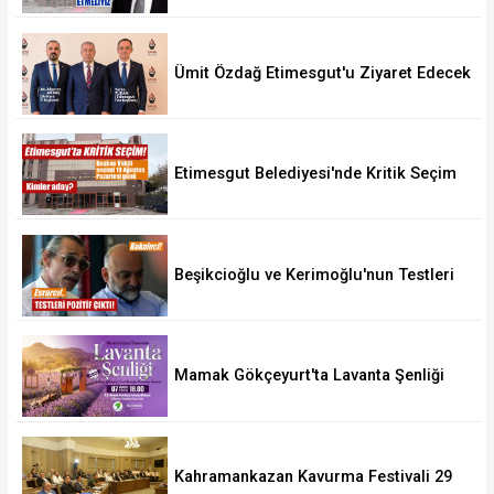
Ümit Özdağ Etimesgut'u Ziyaret Edecek
Etimesgut Belediyesi'nde Kritik Seçim
10 Ağustos'ta
Beşikcioğlu ve Kerimoğlu'nun Testleri
Pozitif Çıktı
Mamak Gökçeyurt'ta Lavanta Şenliği
Kahramankazan Kavurma Festivali 29