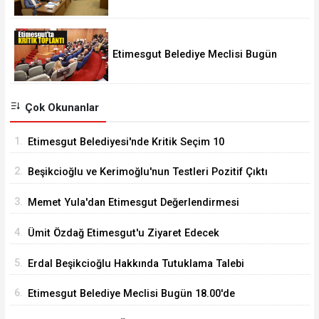
Ağustos'ta
Etimesgut Belediye Meclisi Bugün
18.00'de Toplanacak
Çok Okunanlar
1.
Etimesgut Belediyesi'nde Kritik Seçim 10
Ağustos'ta
2.
Beşikcioğlu ve Kerimoğlu'nun Testleri Pozitif Çıktı
3.
Memet Yula'dan Etimesgut Değerlendirmesi
4.
Ümit Özdağ Etimesgut'u Ziyaret Edecek
5.
Erdal Beşikcioğlu Hakkında Tutuklama Talebi
6.
Etimesgut Belediye Meclisi Bugün 18.00'de
Toplanacak