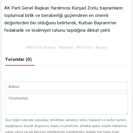
AK Parti Genel Başkan Yardımcısı Kürşad Zorlu, bayramların
toplumsal birlik ve beraberliği güçlendiren en önemli
değerlerden biri olduğunu belirterek, Kurban Bayramı’nın
fedakarlık ve teslimiyet ruhunu taşıdığına dikkat çekti.
#AK Parti Ankara
#Ankara
#AK Parti
#bayra
Yorumlar (0)
Suç teşkil edecek, yasadışı, tehditkar, rahatsız edici, hakaret ve küfür içeren,
aşağılayıcı, küçük düşürücü, kaba, müstehcen, ahlaka aykırı, kişilik haklarına
zarar verici ya da benzeri niteliklerde içeriklerden doğan her türlü mali,