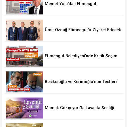
Memet Yula'dan Etimesgut
Değerlendirmesi
Ümit Özdağ Etimesgut'u Ziyaret Edecek
Etimesgut Belediyesi'nde Kritik Seçim
10 Ağustos'ta
Beşikcioğlu ve Kerimoğlu'nun Testleri
Pozitif Çıktı
Mamak Gökçeyurt'ta Lavanta Şenliği