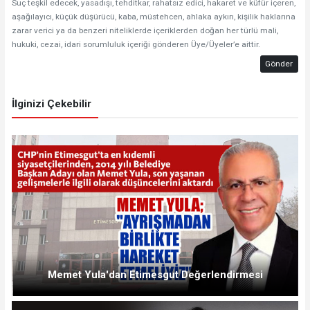
Suç teşkil edecek, yasadışı, tehditkar, rahatsız edici, hakaret ve küfür içeren,
aşağılayıcı, küçük düşürücü, kaba, müstehcen, ahlaka aykırı, kişilik haklarına
zarar verici ya da benzeri niteliklerde içeriklerden doğan her türlü mali,
hukuki, cezai, idari sorumluluk içeriği gönderen Üye/Üyeler’e aittir.
Gönder
İlginizi Çekebilir
Memet Yula'dan Etimesgut Değerlendirmesi