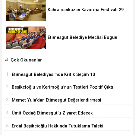
Kahramankazan Kavurma Festivali 29
Ağustos'ta
Etimesgut Belediye Meclisi Bugün
18.00'de Toplanacak
Çok Okunanlar
1.
Etimesgut Belediyesi'nde Kritik Seçim 10
Ağustos'ta
2.
Beşikcioğlu ve Kerimoğlu'nun Testleri Pozitif Çıktı
3.
Memet Yula'dan Etimesgut Değerlendirmesi
4.
Ümit Özdağ Etimesgut'u Ziyaret Edecek
5.
Erdal Beşikcioğlu Hakkında Tutuklama Talebi