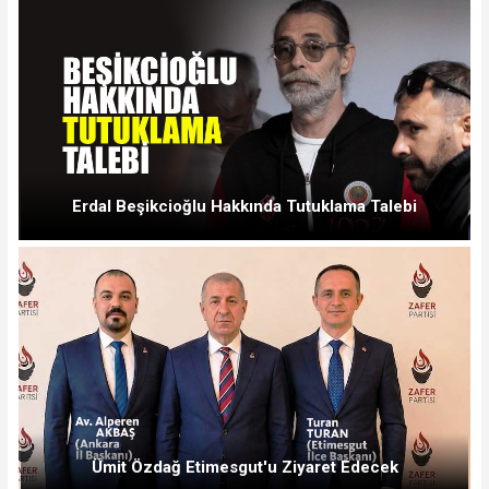
Erdal Beşikcioğlu Hakkında Tutuklama Talebi
Ümit Özdağ Etimesgut'u Ziyaret Edecek