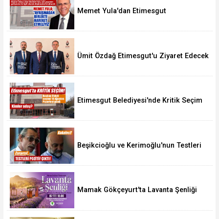
Memet Yula'dan Etimesgut
Değerlendirmesi
Ümit Özdağ Etimesgut'u Ziyaret Edecek
Etimesgut Belediyesi'nde Kritik Seçim
10 Ağustos'ta
Beşikcioğlu ve Kerimoğlu'nun Testleri
Pozitif Çıktı
Mamak Gökçeyurt'ta Lavanta Şenliği