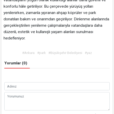
vatandaşların yoğun olarak kullandığı alanlar daha güvenli ve
konforlu hâle getiriliyor. Bu çerçevede yürüyüş yolları
yenilenirken, zamanla yıpranan ahşap köprüler ve park
donatıları bakım ve onarımdan geçiriliyor. Dinlenme alanlarında
gerçekleştirilen yenileme çalışmalarıyla vatandaşlara daha
düzenli, estetik ve kullanışlı yaşam alanları sunulması
hedefleniyor.
#Ankara
#park
#Büyükşehir Belediyesi
#yaz
Yorumlar (0)