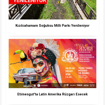
Kızılcahamam Soğuksu Milli Parkı Yenileniyor
Etimesgut'ta Latin Amerika Rüzgarı Esecek