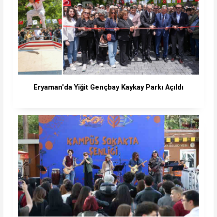
Eryaman'da Yiğit Gençbay Kaykay Parkı Açıldı