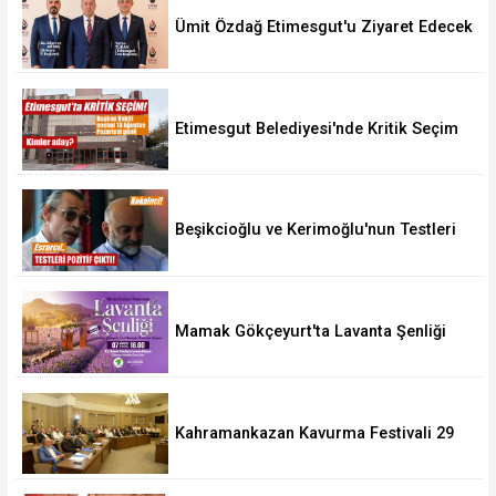
Ümit Özdağ Etimesgut'u Ziyaret Edecek
Etimesgut Belediyesi'nde Kritik Seçim
10 Ağustos'ta
Beşikcioğlu ve Kerimoğlu'nun Testleri
Pozitif Çıktı
Mamak Gökçeyurt'ta Lavanta Şenliği
Kahramankazan Kavurma Festivali 29
Ağustos'ta