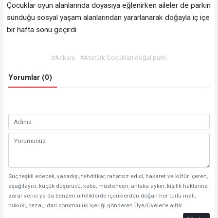
Çocuklar oyun alanlarında doyasıya eğlenirken aileler de parkın
sunduğu sosyal yaşam alanlarından yararlanarak doğayla iç içe
bir hafta sonu geçirdi.
#Ankara
#Atatürk Çocukları doğal parkı
Yorumlar (0)
Suç teşkil edecek, yasadışı, tehditkar, rahatsız edici, hakaret ve küfür içeren,
aşağılayıcı, küçük düşürücü, kaba, müstehcen, ahlaka aykırı, kişilik haklarına
zarar verici ya da benzeri niteliklerde içeriklerden doğan her türlü mali,
hukuki, cezai, idari sorumluluk içeriği gönderen Üye/Üyeler’e aittir.