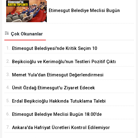
Etimesgut Belediye Meclisi Bugün
18.00'de Toplanacak
Çok Okunanlar
1.
Etimesgut Belediyesi'nde Kritik Seçim 10
Ağustos'ta
2.
Beşikcioğlu ve Kerimoğlu'nun Testleri Pozitif Çıktı
3.
Memet Yula'dan Etimesgut Değerlendirmesi
4.
Ümit Özdağ Etimesgut'u Ziyaret Edecek
5.
Erdal Beşikcioğlu Hakkında Tutuklama Talebi
6.
Etimesgut Belediye Meclisi Bugün 18.00'de
Toplanacak
7.
Ankara'da Hafriyat Ücretleri Kontrol Edilemiyor