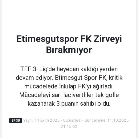
Etimesgutspor FK Zirveyi
Bırakmıyor
TFF 3. Lig’de heyecan kaldığı yerden
devam ediyor. Etimesgut Spor FK, kritik
mücadelede İnkılap FK’yi ağırladı.
Mücadeleyi sarı lacivertliler tek golle
kazanarak 3 puanın sahibi oldu.
Yayın: 11 Ekim 2025 - Cumartesi - Güncelleme: 11.10.2025
SPOR
21:15:00