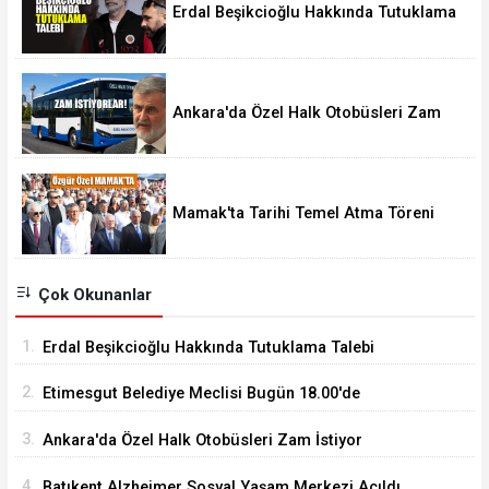
Erdal Beşikcioğlu Hakkında Tutuklama
Talebi
Ankara'da Özel Halk Otobüsleri Zam
İstiyor
Mamak'ta Tarihi Temel Atma Töreni
Çok Okunanlar
1.
Erdal Beşikcioğlu Hakkında Tutuklama Talebi
2.
Etimesgut Belediye Meclisi Bugün 18.00'de
Toplanacak
3.
Ankara'da Özel Halk Otobüsleri Zam İstiyor
4.
Batıkent Alzheimer Sosyal Yaşam Merkezi Açıldı