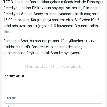
TFF 3. Lig’de haftanın dikkat çeken mücadelesinde Etimesgut
Belediye - İnkılap FK kozlarını paylaştı. Ankara'da, Etimesgut
Belediyesi Atatürk Stadyumu'nda oynanacak kritik maç saat
15.00’te başladı. Karşılaşmayı başkent ekibi Ali Özdemir'in 61.
dakikada uzaktan attığı golle 1-0 kazanarak 3 puanın sabihi
oldu.
Etimesgut Spor, bu sonuçla puanını 13'e yükselterek zirve
takibini sürdürdü. Başkent ekibi önümüzdeki maçta
deplasmanda Beykoz İshaklı Spor ile oynayacak.
#Etimesgut Spor
#3. lig
#başkent ekibi
Yorumlar (0)