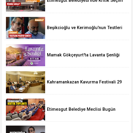
Etimesgut Belediyesi'nde Kritik Seçim
10 Ağustos'ta
Beşikcioğlu ve Kerimoğlu'nun Testleri
Pozitif Çıktı
Mamak Gökçeyurt'ta Lavanta Şenliği
Kahramankazan Kavurma Festivali 29
Ağustos'ta
Etimesgut Belediye Meclisi Bugün
18.00'de Toplanacak