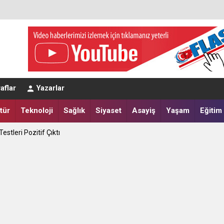
apılır?
aflar
Yazarlar
tik Seçim 10 Ağustos'ta
tür
Teknoloji
Sağlık
Siyaset
Asayiş
Yaşam
Eğitim
estleri Pozitif Çıktı