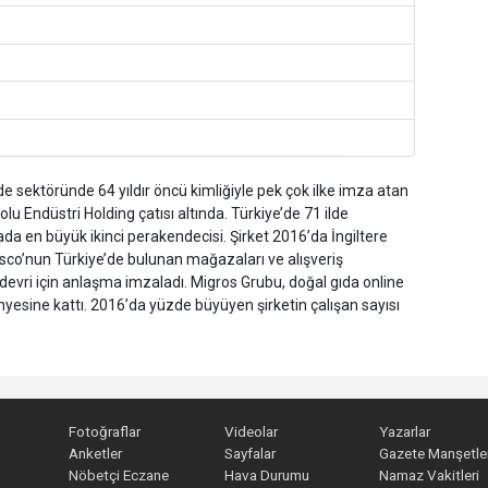
de sektöründe 64 yıldır öncü kimliğiyle pek çok ilke imza atan
lu Endüstri Holding çatısı altında. Türkiye’de 71 ilde
ada en büyük ikinci perakendecisi. Şirket 2016’da İngiltere
sco’nun Türkiye’de bulunan mağazaları ve alışveriş
 devri için anlaşma imzaladı. Migros Grubu, doğal gıda online
ünyesine kattı. 2016’da yüzde büyüyen şirketin çalışan sayısı
Fotoğraflar
Videolar
Yazarlar
Anketler
Sayfalar
Gazete Manşetler
Nöbetçi Eczane
Hava Durumu
Namaz Vakitleri