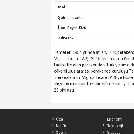
Mail:
Şehir:
İstanbul
İlçe:
Beylikdüzü
Adres:
-
Temelleri 1954 yılında atılan, Türk peraken
Migros Ticaret A.Ş., 2015’ten itibaren Anado
faaliyette olan perakendeci Türkiye’nin gıd
kökenli uluslararası perakende kuruluşu Te
merkezlerinin, Migros Ticaret A.Ş.’ye hisse
alışveriş markası Tazedirekt’i de aynı yıl b
23 bini aştı.
Özel
Ekonomi
Kültür
Teknoloji
Sağlık
Siyaset