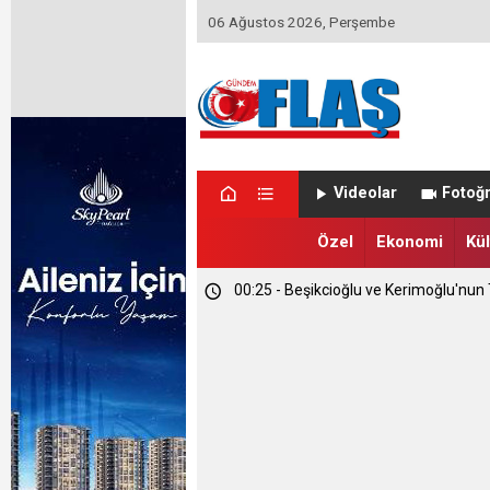
06 Ağustos 2026, Perşembe
01:14 - Kapadokya Vadi Turları Nasıl Y
Videolar
Fotoğr
00:35 - Etimesgut Belediyesi'nde Kri
Özel
Ekonomi
Kül
00:25 - Beşikcioğlu ve Kerimoğlu'nun T