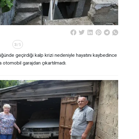
3
/5
ğünde geçirdiği kalp krizi nedeniyle hayatını kaybedince
 otomobil garajdan çıkartılmadı.