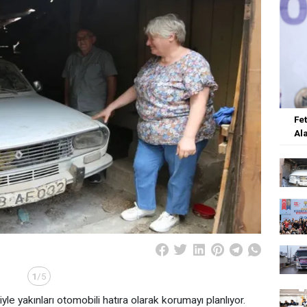
Fe
Al
1
/5
le yakınları otomobili hatıra olarak korumayı planlıyor.