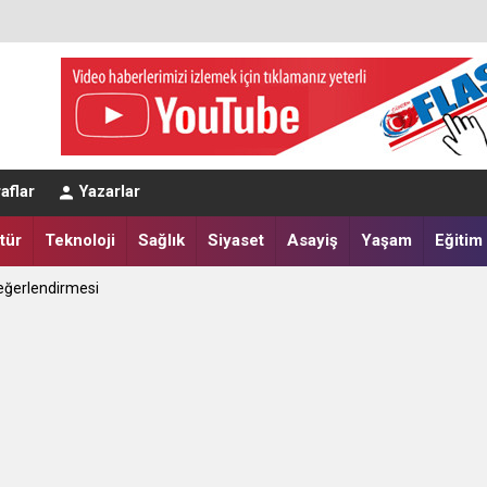
aflar
Yazarlar
eğerlendirmesi
tür
Teknoloji
Sağlık
Siyaset
Asayiş
Yaşam
Eğitim
a Yatırdılar
ret Edecek