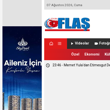
07 Ağustos 2026, Cuma
Videolar
Fotoğr
23:46 - Memet Yula'dan Etimesgut D
Özel
Ekonomi
Kül
23:44 - Haymana'nın Geleceğini Masay
13:09 - Ümit Özdağ Etimesgut'u Ziya