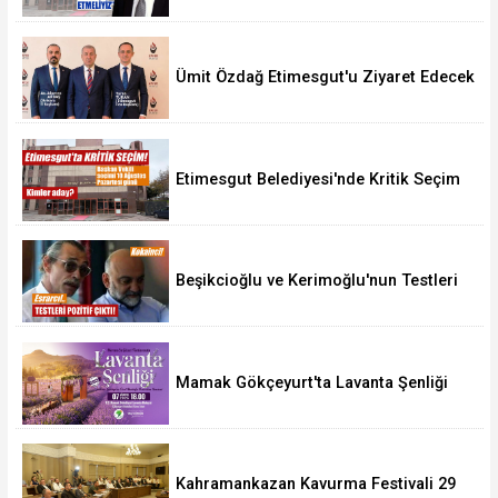
Ümit Özdağ Etimesgut'u Ziyaret Edecek
Etimesgut Belediyesi'nde Kritik Seçim
10 Ağustos'ta
Beşikcioğlu ve Kerimoğlu'nun Testleri
Pozitif Çıktı
Mamak Gökçeyurt'ta Lavanta Şenliği
Kahramankazan Kavurma Festivali 29