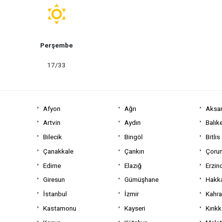
Perşembe
17/33
Afyon
Ağrı
Aksa
Artvin
Aydın
Balıke
Bilecik
Bingöl
Bitlis
Çanakkale
Çankırı
Çoru
Edirne
Elazığ
Erzin
Giresun
Gümüşhane
Hakka
İstanbul
İzmir
Kahr
Kastamonu
Kayseri
Kırıkk