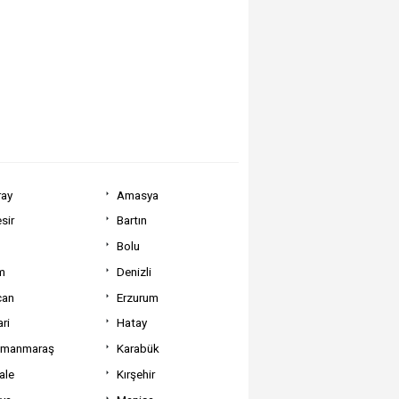
ray
Amasya
sir
Bartın
Bolu
m
Denizli
can
Erzurum
ri
Hatay
amanmaraş
Karabük
ale
Kırşehir