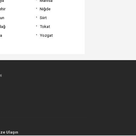
tya
Manisa
hir
Niğde
un
Siirt
dağ
Tokat
va
Yozgat
i
ze Ulaşın