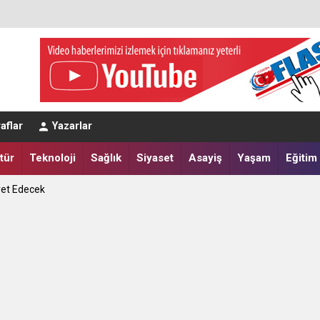
eğerlendirmesi
aflar
Yazarlar
a Yatırdılar
tür
Teknoloji
Sağlık
Siyaset
Asayiş
Yaşam
Eğitim
ret Edecek