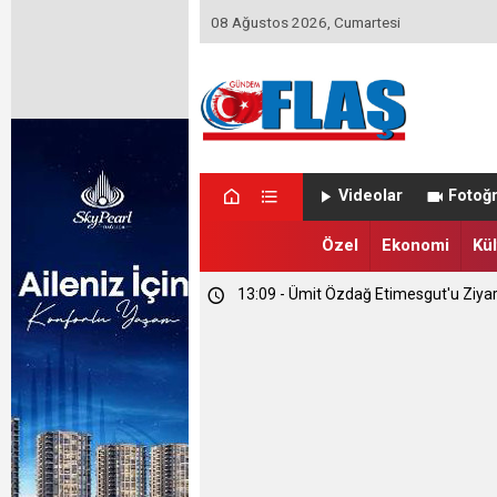
08 Ağustos 2026, Cumartesi
23:46 - Memet Yula'dan Etimesgut D
Videolar
Fotoğr
23:44 - Haymana'nın Geleceğini Masay
Özel
Ekonomi
Kül
13:09 - Ümit Özdağ Etimesgut'u Ziya