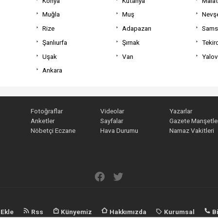
Konya
Kütahya
Mala
Muğla
Muş
Nevşe
Rize
Adapazarı
Sams
Şanlıurfa
Şırnak
Tekir
Uşak
Van
Yalo
Ankara
Fotoğraflar
Videolar
Yazarlar
Anketler
Sayfalar
Gazete Manşetler
Nöbetçi Eczane
Hava Durumu
Namaz Vakitleri
 Ekle
Rss
Künyemiz
Hakkımızda
Kurumsal
Bi