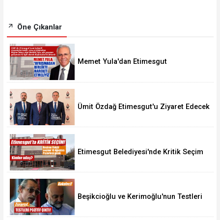
Öne Çıkanlar
Memet Yula'dan Etimesgut
Değerlendirmesi
Ümit Özdağ Etimesgut'u Ziyaret Edecek
Etimesgut Belediyesi'nde Kritik Seçim
10 Ağustos'ta
Beşikcioğlu ve Kerimoğlu'nun Testleri
Pozitif Çıktı