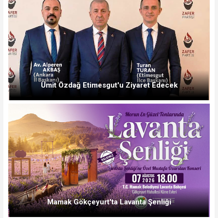
Ümit Özdağ Etimesgut'u Ziyaret Edecek
Mamak Gökçeyurt'ta Lavanta Şenliği