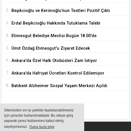
Ağustos'ta
2.
Beşikcioğlu ve Kerimoğlu'nun Testleri Pozitif Çıktı
3.
Erdal Beşikcioğlu Hakkında Tutuklama Talebi
4.
Etimesgut Belediye Meclisi Bugün 18.00'de
Toplanacak
5.
Ümit Özdağ Etimesgut'u Ziyaret Edecek
6.
Ankara'da Özel Halk Otobüsleri Zam İstiyor
7.
Ankara'da Hafriyat Ücretleri Kontrol Edilemiyor
8.
Batıkent Alzheimer Sosyal Yaşam Merkezi Açıldı
Sitemizden en iyi şekilde faydalanabilmeniz
için çerezler kullanılmaktadır. Bu siteye giriş
yaparak çerez kullanımını kabul etmiş
sayılıyorsunuz.
Daha fazla bilgi