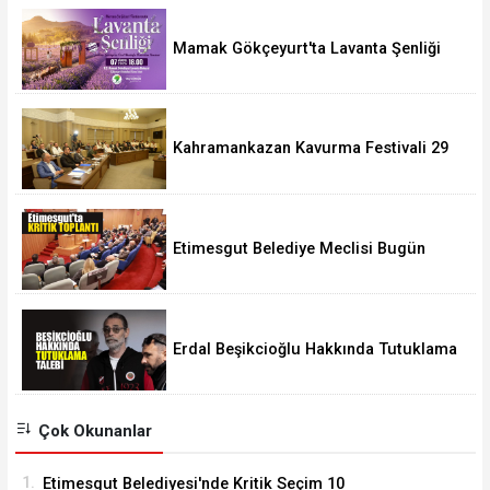
Mamak Gökçeyurt'ta Lavanta Şenliği
Kahramankazan Kavurma Festivali 29
Ağustos'ta
Etimesgut Belediye Meclisi Bugün
18.00'de Toplanacak
Erdal Beşikcioğlu Hakkında Tutuklama
Talebi
Çok Okunanlar
1.
Etimesgut Belediyesi'nde Kritik Seçim 10