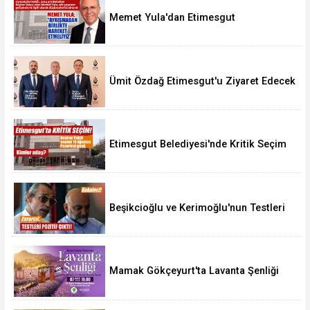
Memet Yula'dan Etimesgut
Değerlendirmesi
Ümit Özdağ Etimesgut'u Ziyaret Edecek
Etimesgut Belediyesi'nde Kritik Seçim
10 Ağustos'ta
Beşikcioğlu ve Kerimoğlu'nun Testleri
Pozitif Çıktı
Mamak Gökçeyurt'ta Lavanta Şenliği