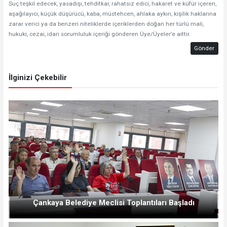
Suç teşkil edecek, yasadışı, tehditkar, rahatsız edici, hakaret ve küfür içeren,
aşağılayıcı, küçük düşürücü, kaba, müstehcen, ahlaka aykırı, kişilik haklarına
zarar verici ya da benzeri niteliklerde içeriklerden doğan her türlü mali,
hukuki, cezai, idari sorumluluk içeriği gönderen Üye/Üyeler’e aittir.
Gönder
İlginizi Çekebilir
Çankaya Belediye Meclisi Toplantıları Başladı