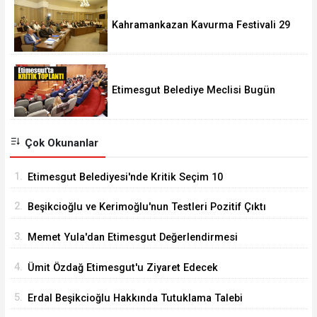
Kahramankazan Kavurma Festivali 29
Ağustos'ta
Etimesgut Belediye Meclisi Bugün
18.00'de Toplanacak
Çok Okunanlar
1.
Etimesgut Belediyesi'nde Kritik Seçim 10
Ağustos'ta
2.
Beşikcioğlu ve Kerimoğlu'nun Testleri Pozitif Çıktı
3.
Memet Yula'dan Etimesgut Değerlendirmesi
4.
Ümit Özdağ Etimesgut'u Ziyaret Edecek
5.
Erdal Beşikcioğlu Hakkında Tutuklama Talebi