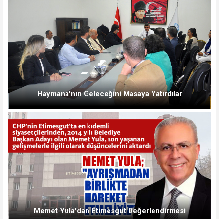
Haymana'nın Geleceğini Masaya Yatırdılar
Memet Yula'dan Etimesgut Değerlendirmesi