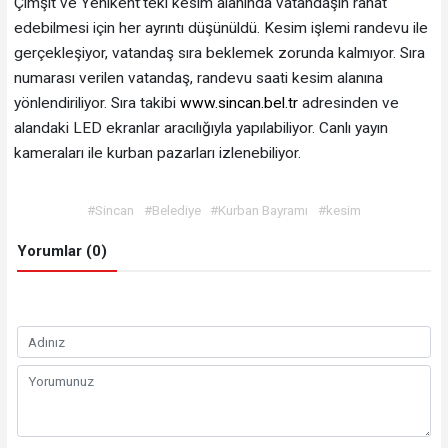
Çimşit ve Yenikent’teki kesim alanında vatandaşın rahat
edebilmesi için her ayrıntı düşünüldü. Kesim işlemi randevu ile
gerçekleşiyor, vatandaş sıra beklemek zorunda kalmıyor. Sıra
numarası verilen vatandaş, randevu saati kesim alanına
yönlendiriliyor. Sıra takibi
www.sincan.bel.tr
adresinden ve
alandaki LED ekranlar aracılığıyla yapılabiliyor. Canlı yayın
kameraları ile kurban pazarları izlenebiliyor.
#Sincan
#Belediye
#Kurban Bayramı
#kesim
Yorumlar (0)