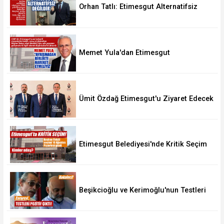
Orhan Tatlı: Etimesgut Alternatifsiz
Değildir
Memet Yula'dan Etimesgut
Değerlendirmesi
Ümit Özdağ Etimesgut'u Ziyaret Edecek
Etimesgut Belediyesi'nde Kritik Seçim
10 Ağustos'ta
Beşikcioğlu ve Kerimoğlu'nun Testleri
Pozitif Çıktı