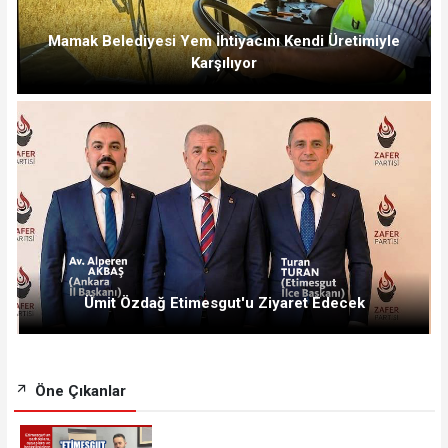
Mamak Belediyesi Yem İhtiyacını Kendi Üretimiyle
Karşılıyor
Ümit Özdağ Etimesgut'u Ziyaret Edecek
Öne Çıkanlar