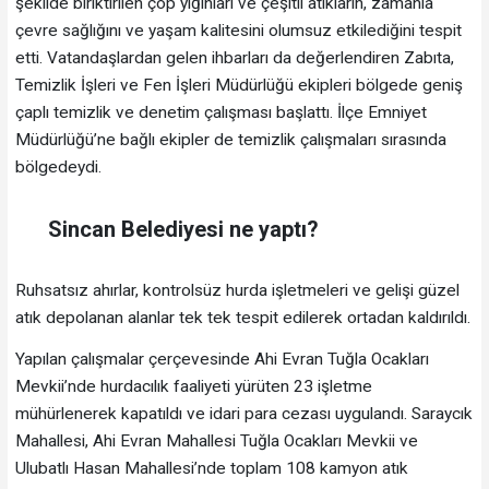
şekilde biriktirilen çöp yığınları ve çeşitli atıkların, zamanla
çevre sağlığını ve yaşam kalitesini olumsuz etkilediğini tespit
etti. Vatandaşlardan gelen ihbarları da değerlendiren Zabıta,
Temizlik İşleri ve Fen İşleri Müdürlüğü ekipleri bölgede geniş
çaplı temizlik ve denetim çalışması başlattı. İlçe Emniyet
Müdürlüğü’ne bağlı ekipler de temizlik çalışmaları sırasında
bölgedeydi.
Sincan Belediyesi ne yaptı?
Ruhsatsız ahırlar, kontrolsüz hurda işletmeleri ve gelişi güzel
atık depolanan alanlar tek tek tespit edilerek ortadan kaldırıldı.
Yapılan çalışmalar çerçevesinde Ahi Evran Tuğla Ocakları
Mevkii’nde hurdacılık faaliyeti yürüten 23 işletme
mühürlenerek kapatıldı ve idari para cezası uygulandı. Saraycık
Mahallesi, Ahi Evran Mahallesi Tuğla Ocakları Mevkii ve
Ulubatlı Hasan Mahallesi’nde toplam 108 kamyon atık