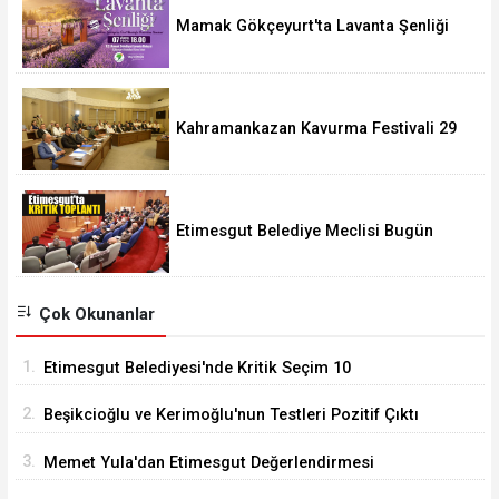
Mamak Gökçeyurt'ta Lavanta Şenliği
Kahramankazan Kavurma Festivali 29
Ağustos'ta
Etimesgut Belediye Meclisi Bugün
18.00'de Toplanacak
Çok Okunanlar
1.
Etimesgut Belediyesi'nde Kritik Seçim 10
Ağustos'ta
2.
Beşikcioğlu ve Kerimoğlu'nun Testleri Pozitif Çıktı
3.
Memet Yula'dan Etimesgut Değerlendirmesi