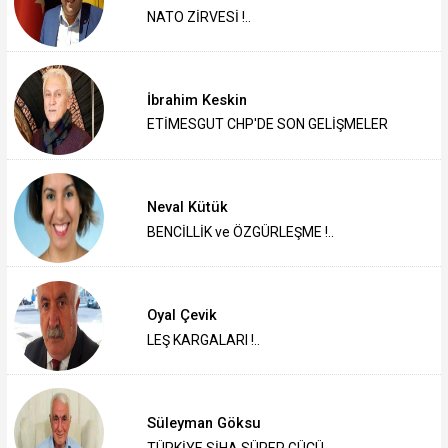
NATO ZİRVESİ !..
İbrahim Keskin
ETİMESGUT CHP'DE SON GELİŞMELER
Neval Kütük
BENCİLLİK ve ÖZGÜRLEŞME !..
Oyal Çevik
LEŞ KARGALARI !..
Süleyman Göksu
TÜRKİYE SİHA SÜPER GÜCÜ