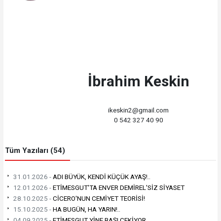
İbrahim Keskin
ikeskin2@gmail.com
0 542 327 40 90
Tüm Yazıları (54)
31.01.2026 -
ADI BÜYÜK, KENDİ KÜÇÜK AYAŞ!..
12.01.2026 -
ETİMESGUT'TA ENVER DEMİREL'SİZ SİYASET
28.10.2025 -
CİCERO'NUN CEMİYET TEORİSİ!
15.10.2025 -
HA BUGÜN, HA YARIN!..
04.09.2025 -
ETİMESGUT YİNE BAŞI ÇEKİYOR