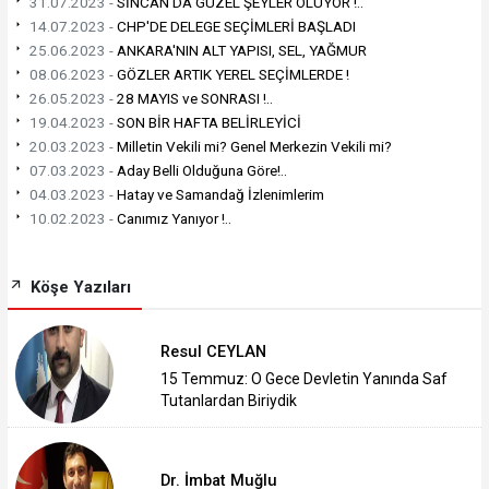
31.07.2023 -
SİNCAN'DA GÜZEL ŞEYLER OLUYOR !..
14.07.2023 -
CHP'DE DELEGE SEÇİMLERİ BAŞLADI
25.06.2023 -
ANKARA'NIN ALT YAPISI, SEL, YAĞMUR
08.06.2023 -
GÖZLER ARTIK YEREL SEÇİMLERDE !
26.05.2023 -
28 MAYIS ve SONRASI !..
19.04.2023 -
SON BİR HAFTA BELİRLEYİCİ
20.03.2023 -
Milletin Vekili mi? Genel Merkezin Vekili mi?
07.03.2023 -
Aday Belli Olduğuna Göre!..
04.03.2023 -
Hatay ve Samandağ İzlenimlerim
10.02.2023 -
Canımız Yanıyor !..
Köşe Yazıları
Resul CEYLAN
15 Temmuz: O Gece Devletin Yanında Saf
Tutanlardan Biriydik
Dr. İmbat Muğlu