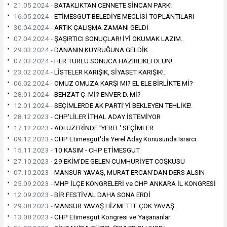
21.05.2024 -
BATAKLIKTAN CENNETE SİNCAN PARK!
16.05.2024 -
ETİMESGUT BELEDİYE MECLİSİ TOPLANTILARI
30.04.2024 -
ARTIK ÇALIŞMA ZAMANI GELDİ
07.04.2024 -
ŞAŞIRTICI SONUÇLAR! İYİ OKUMAK LAZIM..
29.03.2024 -
DANANIN KUYRUĞUNA GELDİK ..
07.03.2024 -
HER TÜRLÜ SONUCA HAZIRLIKLI OLUN!
23.02.2024 -
LİSTELER KARIŞIK, SİYASET KARIŞIK!..
06.02.2024 -
OMUZ OMUZA KARŞI MI? EL ELE BİRLİKTE Mİ?
28.01.2024 -
BEHZAT Ç. Mİ? ENVER D. Mİ?
12.01.2024 -
SEÇİMLERDE AK PARTİ'Yİ BEKLEYEN TEHLİKE!
28.12.2023 -
CHP'LİLER İTHAL ADAY İSTEMİYOR
17.12.2023 -
ADI ÜZERİNDE 'YEREL' SEÇİMLER
09.12.2023 -
CHP Etimesgut'da Yerel Aday Konusunda Israrcı
15.11.2023 -
10 KASIM - CHP ETİMESGUT
27.10.2023 -
29 EKİM'DE GELEN CUMHURİYET COŞKUSU
07.10.2023 -
MANSUR YAVAŞ, MURAT ERCAN'DAN DERS ALSIN
25.09.2023 -
MHP İLÇE KONGRELERİ ve CHP ANKARA İL KONGRESİ
12.09.2023 -
BİR FESTİVAL DAHA SONA ERDİ
29.08.2023 -
MANSUR YAVAŞ HİZMETTE ÇOK YAVAŞ..
13.08.2023 -
CHP Etimesgut Kongresi ve Yaşananlar