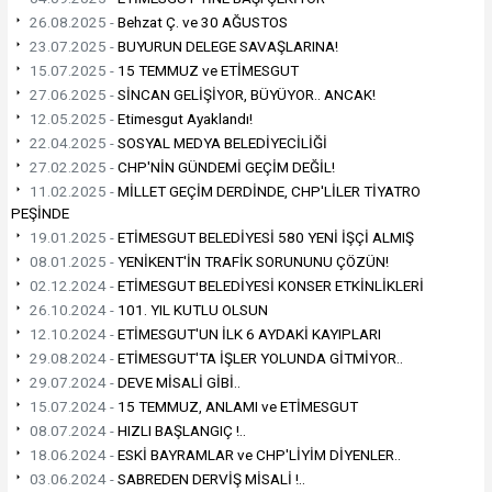
26.08.2025 -
Behzat Ç. ve 30 AĞUSTOS
23.07.2025 -
BUYURUN DELEGE SAVAŞLARINA!
15.07.2025 -
15 TEMMUZ ve ETİMESGUT
27.06.2025 -
SİNCAN GELİŞİYOR, BÜYÜYOR.. ANCAK!
12.05.2025 -
Etimesgut Ayaklandı!
22.04.2025 -
SOSYAL MEDYA BELEDİYECİLİĞİ
27.02.2025 -
CHP'NİN GÜNDEMİ GEÇİM DEĞİL!
11.02.2025 -
MİLLET GEÇİM DERDİNDE, CHP'LİLER TİYATRO
PEŞİNDE
19.01.2025 -
ETİMESGUT BELEDİYESİ 580 YENİ İŞÇİ ALMIŞ
08.01.2025 -
YENİKENT'İN TRAFİK SORUNUNU ÇÖZÜN!
02.12.2024 -
ETİMESGUT BELEDİYESİ KONSER ETKİNLİKLERİ
26.10.2024 -
101. YIL KUTLU OLSUN
12.10.2024 -
ETİMESGUT'UN İLK 6 AYDAKİ KAYIPLARI
29.08.2024 -
ETİMESGUT'TA İŞLER YOLUNDA GİTMİYOR..
29.07.2024 -
DEVE MİSALİ GİBİ..
15.07.2024 -
15 TEMMUZ, ANLAMI ve ETİMESGUT
08.07.2024 -
HIZLI BAŞLANGIÇ !..
18.06.2024 -
ESKİ BAYRAMLAR ve CHP'LİYİM DİYENLER..
03.06.2024 -
SABREDEN DERVİŞ MİSALİ !..