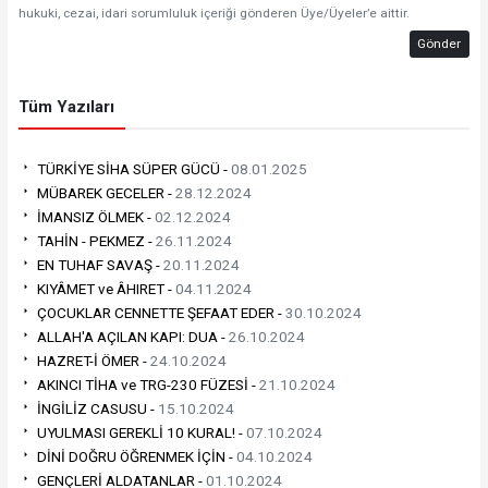
hukuki, cezai, idari sorumluluk içeriği gönderen Üye/Üyeler’e aittir.
Gönder
Tüm Yazıları
TÜRKİYE SİHA SÜPER GÜCÜ -
08.01.2025
MÜBAREK GECELER -
28.12.2024
İMANSIZ ÖLMEK -
02.12.2024
TAHİN - PEKMEZ -
26.11.2024
EN TUHAF SAVAŞ -
20.11.2024
KIYÂMET ve ÂHIRET -
04.11.2024
ÇOCUKLAR CENNETTE ŞEFAAT EDER -
30.10.2024
ALLAH'A AÇILAN KAPI: DUA -
26.10.2024
HAZRET-İ ÖMER -
24.10.2024
AKINCI TİHA ve TRG-230 FÜZESİ -
21.10.2024
İNGİLİZ CASUSU -
15.10.2024
UYULMASI GEREKLİ 10 KURAL! -
07.10.2024
DİNİ DOĞRU ÖĞRENMEK İÇİN -
04.10.2024
GENÇLERİ ALDATANLAR -
01.10.2024