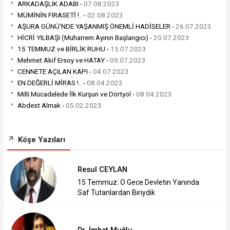
ARKADAŞLIK ADABI -
07.08.2023
MÜMİNİN FIRASETİ !.. -
02.08.2023
AŞURA GÜNÜ'NDE YAŞANMIŞ ÖNEMLİ HADİSELER -
26.07.2023
HİCRİ YILBAŞI (Muharrem Ayının Başlangıcı) -
20.07.2023
15 TEMMUZ ve BİRLİK RUHU -
15.07.2023
Mehmet Akif Ersoy ve HATAY -
09.07.2023
CENNETE AÇILAN KAPI -
04.07.2023
EN DEĞERLİ MİRAS !.. -
08.04.2023
Milli Mücadelede İlk Kurşun ve Dörtyol -
08.04.2023
Abdest Almak -
05.02.2023
Köşe Yazıları
Resul CEYLAN
15 Temmuz: O Gece Devletin Yanında
Saf Tutanlardan Biriydik