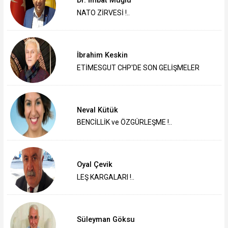
Dr. İmbat Muğlu
NATO ZİRVESİ !..
İbrahim Keskin
ETİMESGUT CHP'DE SON GELİŞMELER
Neval Kütük
BENCİLLİK ve ÖZGÜRLEŞME !..
Oyal Çevik
LEŞ KARGALARI !..
Süleyman Göksu