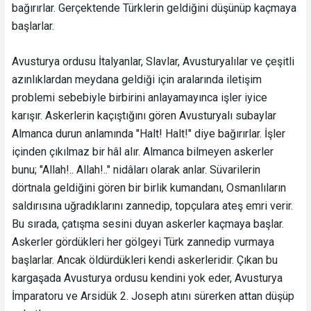
bağırırlar. Gerçektende Türklerin geldiğini düşünüp kaçmaya
başlarlar.
Avusturya ordusu İtalyanlar, Slavlar, Avusturyalılar ve çeşitli
azınlıklardan meydana geldiği için aralarında iletişim
problemi sebebiyle birbirini anlayamayınca işler iyice
karışır. Askerlerin kaçıştığını gören Avusturyalı subaylar
Almanca durun anlamında "Halt! Halt!" diye bağırırlar. İşler
içinden çıkılmaz bir hâl alır. Almanca bilmeyen askerler
bunu; "Allah!.. Allah!.." nidâları olarak anlar. Süvarilerin
dörtnala geldiğini gören bir birlik kumandanı, Osmanlıların
saldırısına uğradıklarını zannedip, topçulara ateş emri verir.
Bu sırada, çatışma sesini duyan askerler kaçmaya başlar.
Askerler gördükleri her gölgeyi Türk zannedip vurmaya
başlarlar. Ancak öldürdükleri kendi askerleridir. Çıkan bu
kargaşada Avusturya ordusu kendini yok eder, Avusturya
İmparatoru ve Arsidük 2. Joseph atını sürerken attan düşüp