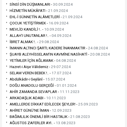
SİNSİ DİN DÜŞMANLARI -
30.09.2024
HİZMETİN MÜKÂFATI -
21.09.2024
EHL-İ SÜNNETİN ALÂMETLERİ -
21.09.2024
ÇOCUK YETİŞTİRMEK -
16.09.2024
MEVLİD KANDİLİ !.. -
10.09.2024
ALLAH'I UNUTANLAR !.. -
04.09.2024
İBRET ALMAK !.. -
29.08.2024
İMANIN ALTINCI ŞARTI; KADERE İNANMAKTIR -
24.08.2024
ŞUAYB ALEYHİSSELAM’IN KAVMİNE NASİHATİ -
20.08.2024
YETİMLER İÇİN AĞLAMAK -
04.08.2024
Hazret-i Aişe Vâlidemiz -
29.07.2024
SELAM VEREN BEBEK !.. -
17.07.2024
Abdülkâdir-i Geylânî -
15.07.2024
DOĞU ANADOLU GERÇEĞİ -
01.01.2024
AHİR ZAMANDA SEVAPLAR -
11.11.2023
ARKADAŞLIK ADABI -
10.11.2023
AMELLERDE DİKKAT EDİLECEK ŞEYLER! -
25.09.2023
AHİRET GÜNÜ'NE İMAN -
12.09.2023
BAĞIMLILIK ÖNEMLİ BİR HASTALIK -
21.08.2023
AĞUSTOS ZAFERLER AYI.. -
13.08.2023