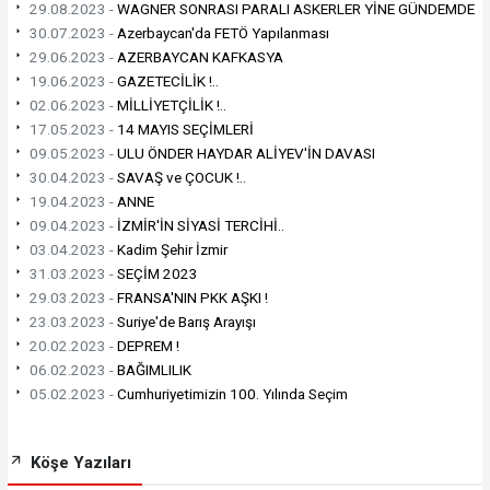
29.08.2023 -
WAGNER SONRASI PARALI ASKERLER YİNE GÜNDEMDE
30.07.2023 -
Azerbaycan'da FETÖ Yapılanması
29.06.2023 -
AZERBAYCAN KAFKASYA
19.06.2023 -
GAZETECİLİK !..
02.06.2023 -
MİLLİYETÇİLİK !..
17.05.2023 -
14 MAYIS SEÇİMLERİ
09.05.2023 -
ULU ÖNDER HAYDAR ALİYEV'İN DAVASI
30.04.2023 -
SAVAŞ ve ÇOCUK !..
19.04.2023 -
ANNE
09.04.2023 -
İZMİR'İN SİYASİ TERCİHİ..
03.04.2023 -
Kadim Şehir İzmir
31.03.2023 -
SEÇİM 2023
29.03.2023 -
FRANSA'NIN PKK AŞKI !
23.03.2023 -
Suriye'de Barış Arayışı
20.02.2023 -
DEPREM !
06.02.2023 -
BAĞIMLILIK
05.02.2023 -
Cumhuriyetimizin 100. Yılında Seçim
Köşe Yazıları