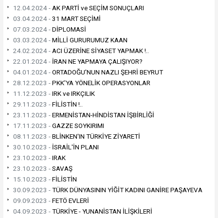
12.04.2024 -
AK PARTİ ve SEÇİM SONUÇLARI
03.04.2024 -
31 MART SEÇİMİ
07.03.2024 -
DİPLOMASİ
03.03.2024 -
MİLLİ GURURUMUZ KAAN
24.02.2024 -
ACI ÜZERİNE SİYASET YAPMAK !..
22.01.2024 -
İRAN NE YAPMAYA ÇALIŞIYOR?
04.01.2024 -
ORTADOĞU'NUN NAZLI ŞEHRİ BEYRUT
28.12.2023 -
PKK'YA YÖNELİK OPERASYONLAR
11.12.2023 -
IRK ve IRKÇILIK
29.11.2023 -
FİLİSTİN !..
23.11.2023 -
ERMENİSTAN-HİNDİSTAN İŞBİRLİĞİ
17.11.2023 -
GAZZE SOYKIRIMI
08.11.2023 -
BLİNKEN'IN TÜRKİYE ZİYARETİ
30.10.2023 -
İSRAİL'İN PLANI
23.10.2023 -
IRAK
23.10.2023 -
SAVAŞ
15.10.2023 -
FİLİSTİN
30.09.2023 -
TÜRK DÜNYASININ YİĞİT KADINI GANİRE PAŞAYEVA
09.09.2023 -
FETÖ EVLERİ
04.09.2023 -
TÜRKİYE - YUNANİSTAN İLİŞKİLERİ