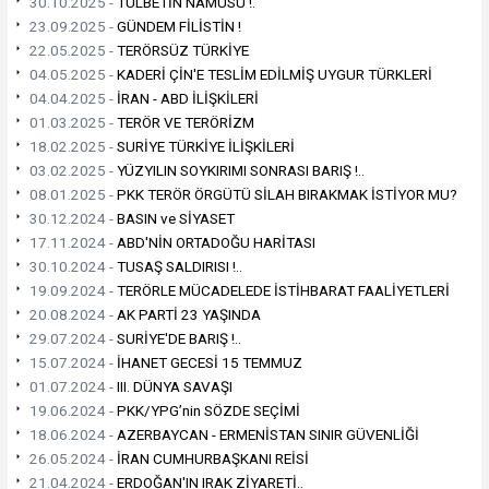
30.10.2025 -
TÜLBETİN NAMUSU !.
23.09.2025 -
GÜNDEM FİLİSTİN !
22.05.2025 -
TERÖRSÜZ TÜRKİYE
04.05.2025 -
KADERİ ÇİN'E TESLİM EDİLMİŞ UYGUR TÜRKLERİ
04.04.2025 -
İRAN - ABD İLİŞKİLERİ
01.03.2025 -
TERÖR VE TERÖRİZM
18.02.2025 -
SURİYE TÜRKİYE İLİŞKİLERİ
03.02.2025 -
YÜZYILIN SOYKIRIMI SONRASI BARIŞ !..
08.01.2025 -
PKK TERÖR ÖRGÜTÜ SİLAH BIRAKMAK İSTİYOR MU?
30.12.2024 -
BASIN ve SİYASET
17.11.2024 -
ABD'NİN ORTADOĞU HARİTASI
30.10.2024 -
TUSAŞ SALDIRISI !..
19.09.2024 -
TERÖRLE MÜCADELEDE İSTİHBARAT FAALİYETLERİ
20.08.2024 -
AK PARTİ 23 YAŞINDA
29.07.2024 -
SURİYE'DE BARIŞ !..
15.07.2024 -
İHANET GECESİ 15 TEMMUZ
01.07.2024 -
III. DÜNYA SAVAŞI
19.06.2024 -
PKK/YPG’nin SÖZDE SEÇİMİ
18.06.2024 -
AZERBAYCAN - ERMENİSTAN SINIR GÜVENLİĞİ
26.05.2024 -
İRAN CUMHURBAŞKANI REİSİ
21.04.2024 -
ERDOĞAN'IN IRAK ZİYARETİ..