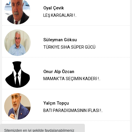
Oyal Çevik
LEŞ KARGALARI !..
Süleyman Göksu
TÜRKİYE SİHA SÜPER GÜCÜ
Onur Alp Özcan
MAMAK'TA SEÇİMİN KADERİ !..
Yalçın Topçu
BATI PARADİGMASININ İFLASI !..
Sitemizden en iyi şekilde faydalanabilmeniz