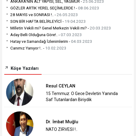
ANKARA'NIN ALT YAPISI, SEL, YAĞMUR -
25.06.2023
GÖZLER ARTIK YEREL SEÇİMLERDE ! -
08.06.2023
28 MAYIS ve SONRASI !.. -
26.05.2023
SON BİR HAFTA BELİRLEYİCİ -
19.04.2023
Milletin Vekili mi? Genel Merkezin Vekili mi? -
20.03.2023
Aday Belli Olduğuna Göre!.. -
07.03.2023
Hatay ve Samandağ İzlenimlerim -
04.03.2023
Canımız Yanıyor !.. -
10.02.2023
Köşe Yazıları
Resul CEYLAN
15 Temmuz: O Gece Devletin Yanında
Saf Tutanlardan Biriydik
Dr. İmbat Muğlu
NATO ZİRVESİ !..