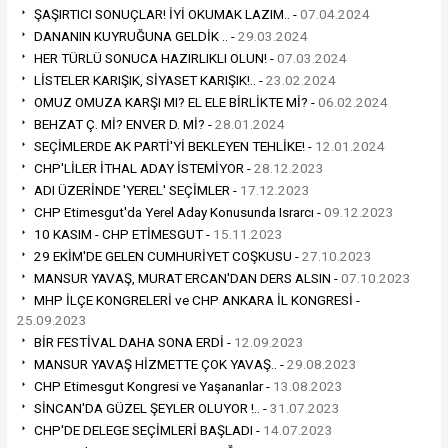
ŞAŞIRTICI SONUÇLAR! İYİ OKUMAK LAZIM.. -
07.04.2024
DANANIN KUYRUĞUNA GELDİK .. -
29.03.2024
HER TÜRLÜ SONUCA HAZIRLIKLI OLUN! -
07.03.2024
LİSTELER KARIŞIK, SİYASET KARIŞIK!.. -
23.02.2024
OMUZ OMUZA KARŞI MI? EL ELE BİRLİKTE Mİ? -
06.02.2024
BEHZAT Ç. Mİ? ENVER D. Mİ? -
28.01.2024
SEÇİMLERDE AK PARTİ'Yİ BEKLEYEN TEHLİKE! -
12.01.2024
CHP'LİLER İTHAL ADAY İSTEMİYOR -
28.12.2023
ADI ÜZERİNDE 'YEREL' SEÇİMLER -
17.12.2023
CHP Etimesgut'da Yerel Aday Konusunda Israrcı -
09.12.2023
10 KASIM - CHP ETİMESGUT -
15.11.2023
29 EKİM'DE GELEN CUMHURİYET COŞKUSU -
27.10.2023
MANSUR YAVAŞ, MURAT ERCAN'DAN DERS ALSIN -
07.10.2023
MHP İLÇE KONGRELERİ ve CHP ANKARA İL KONGRESİ -
25.09.2023
BİR FESTİVAL DAHA SONA ERDİ -
12.09.2023
MANSUR YAVAŞ HİZMETTE ÇOK YAVAŞ.. -
29.08.2023
CHP Etimesgut Kongresi ve Yaşananlar -
13.08.2023
SİNCAN'DA GÜZEL ŞEYLER OLUYOR !.. -
31.07.2023
CHP'DE DELEGE SEÇİMLERİ BAŞLADI -
14.07.2023