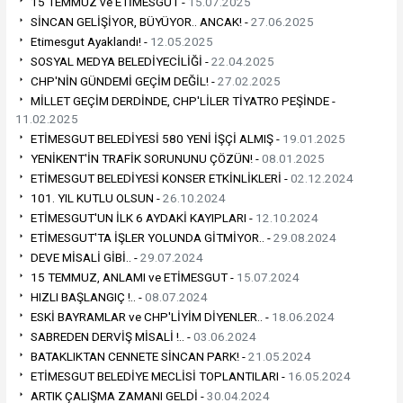
15 TEMMUZ ve ETİMESGUT -
15.07.2025
SİNCAN GELİŞİYOR, BÜYÜYOR.. ANCAK! -
27.06.2025
Etimesgut Ayaklandı! -
12.05.2025
SOSYAL MEDYA BELEDİYECİLİĞİ -
22.04.2025
CHP'NİN GÜNDEMİ GEÇİM DEĞİL! -
27.02.2025
MİLLET GEÇİM DERDİNDE, CHP'LİLER TİYATRO PEŞİNDE -
11.02.2025
ETİMESGUT BELEDİYESİ 580 YENİ İŞÇİ ALMIŞ -
19.01.2025
YENİKENT'İN TRAFİK SORUNUNU ÇÖZÜN! -
08.01.2025
ETİMESGUT BELEDİYESİ KONSER ETKİNLİKLERİ -
02.12.2024
101. YIL KUTLU OLSUN -
26.10.2024
ETİMESGUT'UN İLK 6 AYDAKİ KAYIPLARI -
12.10.2024
ETİMESGUT'TA İŞLER YOLUNDA GİTMİYOR.. -
29.08.2024
DEVE MİSALİ GİBİ.. -
29.07.2024
15 TEMMUZ, ANLAMI ve ETİMESGUT -
15.07.2024
HIZLI BAŞLANGIÇ !.. -
08.07.2024
ESKİ BAYRAMLAR ve CHP'LİYİM DİYENLER.. -
18.06.2024
SABREDEN DERVİŞ MİSALİ !.. -
03.06.2024
BATAKLIKTAN CENNETE SİNCAN PARK! -
21.05.2024
ETİMESGUT BELEDİYE MECLİSİ TOPLANTILARI -
16.05.2024
ARTIK ÇALIŞMA ZAMANI GELDİ -
30.04.2024