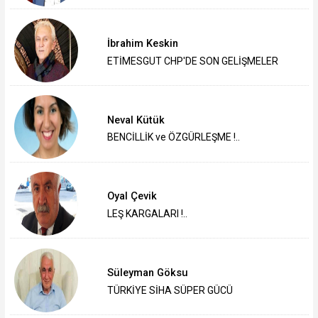
İbrahim Keskin
ETİMESGUT CHP'DE SON GELİŞMELER
Neval Kütük
BENCİLLİK ve ÖZGÜRLEŞME !..
Oyal Çevik
LEŞ KARGALARI !..
Süleyman Göksu
TÜRKİYE SİHA SÜPER GÜCÜ