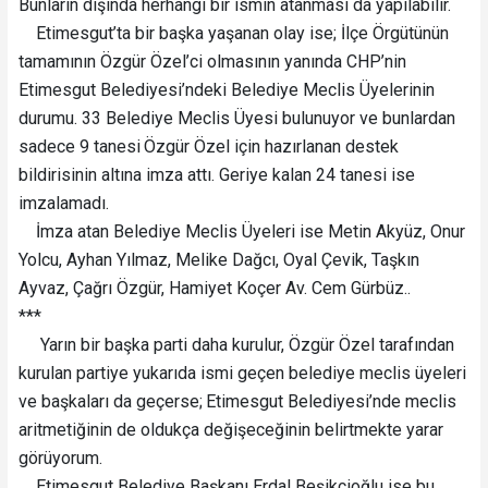
Bunların dışında herhangi bir ismin atanması da yapılabilir.
Etimesgut’ta bir başka yaşanan olay ise; İlçe Örgütünün
tamamının Özgür Özel’ci olmasının yanında CHP’nin
Etimesgut Belediyesi’ndeki Belediye Meclis Üyelerinin
durumu. 33 Belediye Meclis Üyesi bulunuyor ve bunlardan
sadece 9 tanesi Özgür Özel için hazırlanan destek
bildirisinin altına imza attı. Geriye kalan 24 tanesi ise
imzalamadı.
İmza atan Belediye Meclis Üyeleri ise Metin Akyüz, Onur
Yolcu, Ayhan Yılmaz, Melike Dağcı, Oyal Çevik, Taşkın
Ayvaz, Çağrı Özgür, Hamiyet Koçer Av. Cem Gürbüz..
***
Yarın bir başka parti daha kurulur, Özgür Özel tarafından
kurulan partiye yukarıda ismi geçen belediye meclis üyeleri
ve başkaları da geçerse; Etimesgut Belediyesi’nde meclis
aritmetiğinin de oldukça değişeceğinin belirtmekte yarar
görüyorum.
Etimesgut Belediye Başkanı Erdal Beşikcioğlu ise bu