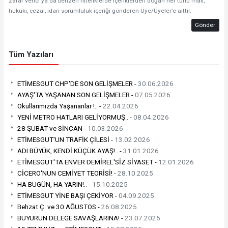
zarar verici ya da benzeri niteliklerde içeriklerden doğan her türlü mali,
hukuki, cezai, idari sorumluluk içeriği gönderen Üye/Üyeler’e aittir.
Gönder
Tüm Yazıları
ETİMESGUT CHP'DE SON GELİŞMELER -
30.06.2026
AYAŞ'TA YAŞANAN SON GELİŞMELER -
07.05.2026
Okullarımızda Yaşananlar !.. -
22.04.2026
YENİ METRO HATLARI GELİYORMUŞ.. -
08.04.2026
28 ŞUBAT ve SİNCAN -
10.03.2026
ETİMESGUT'UN TRAFİK ÇİLESİ -
13.02.2026
ADI BÜYÜK, KENDİ KÜÇÜK AYAŞ!.. -
31.01.2026
ETİMESGUT'TA ENVER DEMİREL'SİZ SİYASET -
12.01.2026
CİCERO'NUN CEMİYET TEORİSİ! -
28.10.2025
HA BUGÜN, HA YARIN!.. -
15.10.2025
ETİMESGUT YİNE BAŞI ÇEKİYOR -
04.09.2025
Behzat Ç. ve 30 AĞUSTOS -
26.08.2025
BUYURUN DELEGE SAVAŞLARINA! -
23.07.2025