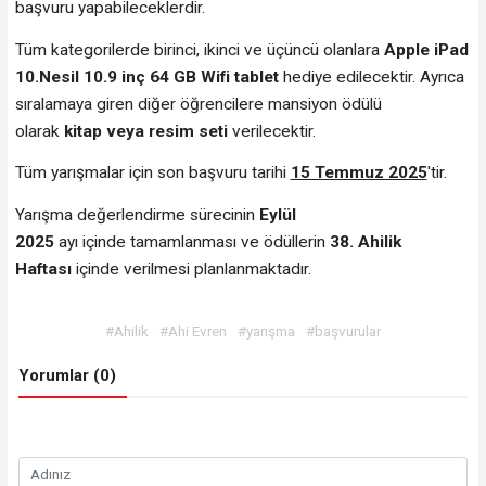
başvuru yapabileceklerdir.
Tüm kategorilerde birinci, ikinci ve üçüncü olanlara
Apple iPad
10.Nesil 10.9 inç 64 GB Wifi
tablet
hediye edilecektir. Ayrıca
sıralamaya giren diğer öğrencilere mansiyon ödülü
olarak
kitap veya resim seti
verilecektir.
Tüm yarışmalar için son başvuru tarihi
15 Temmuz 2025
'tir.
Yarışma değerlendirme sürecinin
Eylül
2025
ayı içinde tamamlanması ve ödüllerin
38. Ahilik
Haftası
içinde verilmesi planlanmaktadır.
#Ahilik
#Ahi Evren
#yarışma
#başvurular
Yorumlar (0)