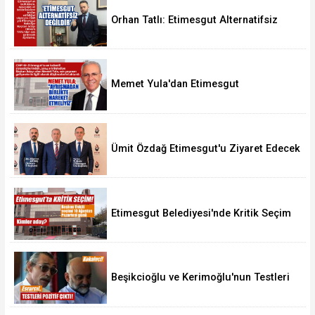
Orhan Tatlı: Etimesgut Alternatifsiz
Değildir
Memet Yula'dan Etimesgut
Değerlendirmesi
Ümit Özdağ Etimesgut'u Ziyaret Edecek
Etimesgut Belediyesi'nde Kritik Seçim
10 Ağustos'ta
Beşikcioğlu ve Kerimoğlu'nun Testleri
Pozitif Çıktı