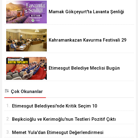
Mamak Gökçeyurt'ta Lavanta Şenliği
Kahramankazan Kavurma Festivali 29
Ağustos'ta
Etimesgut Belediye Meclisi Bugün
18.00'de Toplanacak
Çok Okunanlar
1.
Etimesgut Belediyesi'nde Kritik Seçim 10
Ağustos'ta
2.
Beşikcioğlu ve Kerimoğlu'nun Testleri Pozitif Çıktı
3.
Memet Yula'dan Etimesgut Değerlendirmesi