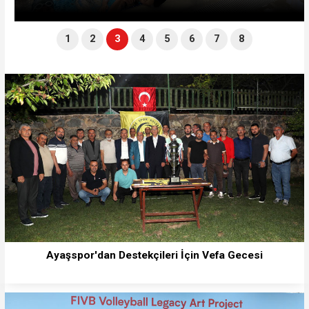
1
2
3
4
5
6
7
8
Ayaşspor'dan Destekçileri İçin Vefa Gecesi