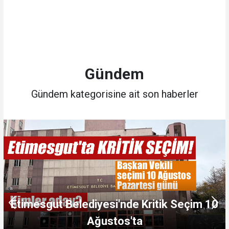
Gündem
Gündem kategorisine ait son haberler
i'nde Kritik Seçim 10
Beşikcioğlu ve K
tos'ta
Poz