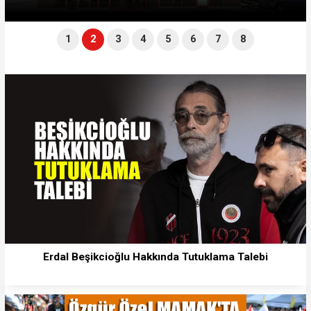
1
2
3
4
5
6
7
8
Erdal Beşikcioğlu Hakkında Tutuklama Talebi