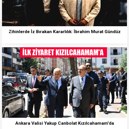
Zihinlerde İz Bırakan Kararlılık: İbrahim Murat Gündüz
Ankara Valisi Yakup Canbolat Kızılcahamam'da