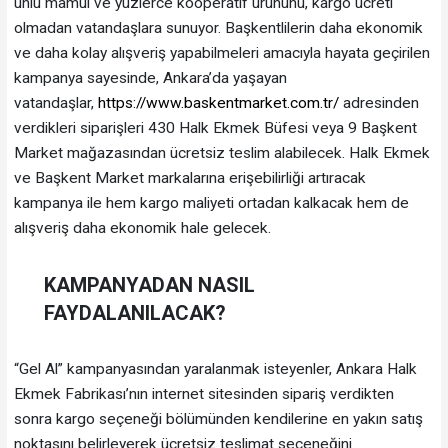
unlu mamul ve yüzlerce kooperatif ürününü, kargo ücreti
olmadan vatandaşlara sunuyor. Başkentlilerin daha ekonomik
ve daha kolay alışveriş yapabilmeleri amacıyla hayata geçirilen
kampanya sayesinde, Ankara’da yaşayan
vatandaşlar,
https://www.baskentmarket.com.tr/
adresinden
verdikleri siparişleri 430 Halk Ekmek Büfesi veya 9 Başkent
Market mağazasından ücretsiz teslim alabilecek. Halk Ekmek
ve Başkent Market markalarına erişebilirliği artıracak
kampanya ile hem kargo maliyeti ortadan kalkacak hem de
alışveriş daha ekonomik hale gelecek.
KAMPANYADAN NASIL
FAYDALANILACAK?
“Gel Al” kampanyasından yaralanmak isteyenler, Ankara Halk
Ekmek Fabrikası’nın internet sitesinden sipariş verdikten
sonra kargo seçeneği bölümünden kendilerine en yakın satış
noktasını belirleyerek ücretsiz teslimat seçeneğini