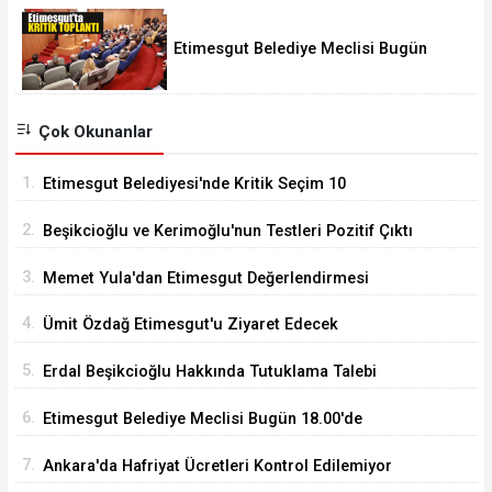
Etimesgut Belediye Meclisi Bugün
18.00'de Toplanacak
Çok Okunanlar
1.
Etimesgut Belediyesi'nde Kritik Seçim 10
Ağustos'ta
2.
Beşikcioğlu ve Kerimoğlu'nun Testleri Pozitif Çıktı
3.
Memet Yula'dan Etimesgut Değerlendirmesi
4.
Ümit Özdağ Etimesgut'u Ziyaret Edecek
5.
Erdal Beşikcioğlu Hakkında Tutuklama Talebi
6.
Etimesgut Belediye Meclisi Bugün 18.00'de
Toplanacak
7.
Ankara'da Hafriyat Ücretleri Kontrol Edilemiyor