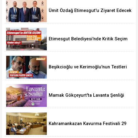
Ümit Özdağ Etimesgut'u Ziyaret Edecek
Etimesgut Belediyesi'nde Kritik Seçim
10 Ağustos'ta
Beşikcioğlu ve Kerimoğlu'nun Testleri
Pozitif Çıktı
Mamak Gökçeyurt'ta Lavanta Şenliği
Kahramankazan Kavurma Festivali 29
Ağustos'ta