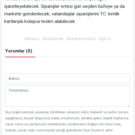
işaretleyebilecek. Siparişler ertesi gün seçilen büfeye ya da
markete gönderilecek; vatandaşlar siparişlerini T.C. kimlik
kartlarıyla kolayca teslim alabilecek.
#Ankara
#halkekmek
#baskentmarket
#gel al
Yorumlar (0)
Suç teşkil edecek, yasadışı, tehditkar, rahatsız edici, hakaret ve küfür içeren,
aşağılayıcı, küçük düşürücü, kaba, müstehcen, ahlaka aykırı, kişilik haklarına
zarar verici ya da benzeri niteliklerde içeriklerden doğan her türlü mali,
hukuki, cezai, idari sorumluluk içeriği gönderen Üye/Üyeler’e aittir.