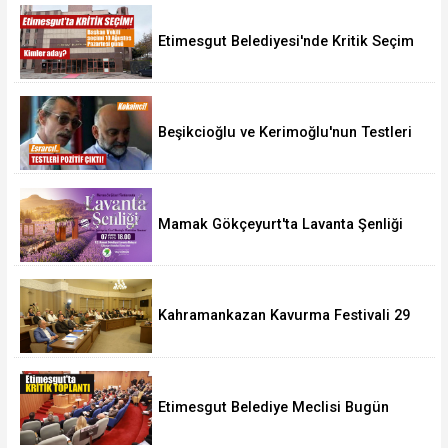
Etimesgut Belediyesi'nde Kritik Seçim
10 Ağustos'ta
Beşikcioğlu ve Kerimoğlu'nun Testleri
Pozitif Çıktı
Mamak Gökçeyurt'ta Lavanta Şenliği
Kahramankazan Kavurma Festivali 29
Ağustos'ta
Etimesgut Belediye Meclisi Bugün
18.00'de Toplanacak