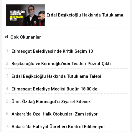
Erdal Beşikcioğlu Hakkında Tutuklama
Talebi
Çok Okunanlar
1.
Etimesgut Belediyesi'nde Kritik Seçim 10
Ağustos'ta
2.
Beşikcioğlu ve Kerimoğlu'nun Testleri Pozitif Çıktı
3.
Erdal Beşikcioğlu Hakkında Tutuklama Talebi
4.
Etimesgut Belediye Meclisi Bugün 18.00'de
Toplanacak
5.
Ümit Özdağ Etimesgut'u Ziyaret Edecek
6.
Ankara'da Özel Halk Otobüsleri Zam İstiyor
7.
Ankara'da Hafriyat Ücretleri Kontrol Edilemiyor