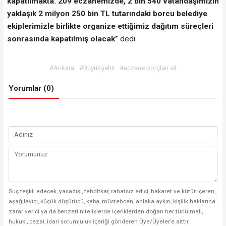
kapatılmakta. 209 eczanemizde, 2 bin 540 vatandaşımızın
yaklaşık 2 milyon 250 bin TL tutarındaki borcu belediye
ekiplerimizle birlikte organize ettiğimiz dağıtım süreçleri
sonrasında kapatılmış olacak”
dedi.
#Ankara
#Büyükşehir
#eczane borçları sil
Yorumlar (0)
Suç teşkil edecek, yasadışı, tehditkar, rahatsız edici, hakaret ve küfür içeren,
aşağılayıcı, küçük düşürücü, kaba, müstehcen, ahlaka aykırı, kişilik haklarına
zarar verici ya da benzeri niteliklerde içeriklerden doğan her türlü mali,
hukuki, cezai, idari sorumluluk içeriği gönderen Üye/Üyeler’e aittir.