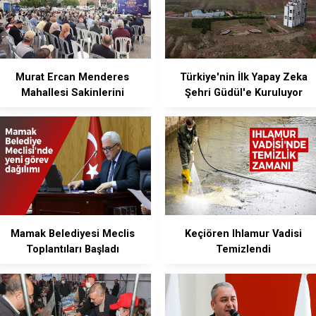
Murat Ercan Menderes
Türkiye'nin İlk Yapay Zeka
Mahallesi Sakinlerini
Şehri Güdül'e Kuruluyor
Dinledi
Mamak Belediyesi Meclis
Keçiören Ihlamur Vadisi
Toplantıları Başladı
Temizlendi