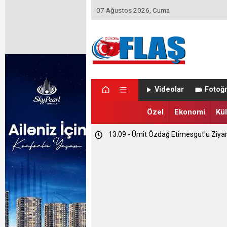
07 Ağustos 2026, Cuma
23:46 - Memet Yula'dan Etimesgut D
Videolar
Fotoğr
23:44 - Haymana'nın Geleceğini Masay
Özel
Ekonomi
Kül
13:09 - Ümit Özdağ Etimesgut'u Ziya