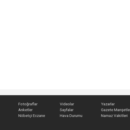
Fotoğraflar
Videolar
Yazarlar
Anketler
Sayfalar
Gazete Manşetler
Nöbetçi Eczane
Hava Durumu
Namaz Vakitleri