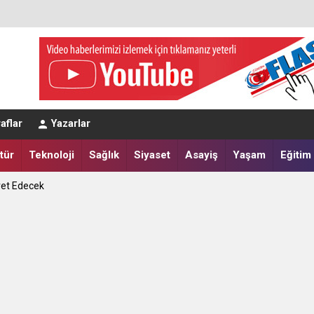
eğerlendirmesi
aflar
Yazarlar
a Yatırdılar
tür
Teknoloji
Sağlık
Siyaset
Asayiş
Yaşam
Eğitim
ret Edecek