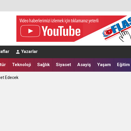
eğerlendirmesi
aflar
Yazarlar
a Yatırdılar
tür
Teknoloji
Sağlık
Siyaset
Asayiş
Yaşam
Eğitim
ret Edecek