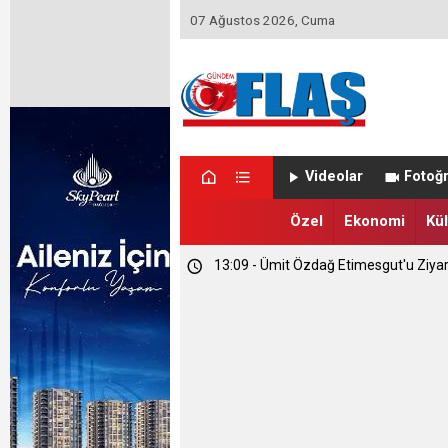
07 Ağustos 2026, Cuma
23:46 - Memet Yula'dan Etimesgut D
Videolar
Fotoğr
23:44 - Haymana'nın Geleceğini Masay
Özel
Ekonomi
Kül
13:09 - Ümit Özdağ Etimesgut'u Ziya