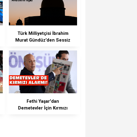
Türk Milliyetçisi İbrahim
Murat Gündüz’den Sessiz
Ama Net Duruş
Fethi Yaşar'dan
Demetevler İçin Kırmızı
Alarm