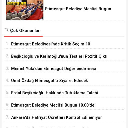
Etimesgut Belediye Meclisi Bugün
18.00'de Toplanacak
Çok Okunanlar
1.
Etimesgut Belediyesi'nde Kritik Seçim 10
Ağustos'ta
2.
Beşikcioğlu ve Kerimoğlu'nun Testleri Pozitif Çıktı
3.
Memet Yula'dan Etimesgut Değerlendirmesi
4.
Ümit Özdağ Etimesgut'u Ziyaret Edecek
5.
Erdal Beşikcioğlu Hakkında Tutuklama Talebi
6.
Etimesgut Belediye Meclisi Bugün 18.00'de
Toplanacak
7.
Ankara'da Hafriyat Ücretleri Kontrol Edilemiyor