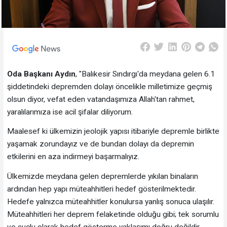
Oda Başkanı Aydın
, "Balıkesir Sındırgı'da meydana gelen 6.1
şiddetindeki depremden dolayı öncelikle milletimize geçmiş
olsun diyor, vefat eden vatandaşımıza Allah'tan rahmet,
yaralılarımıza ise acil şifalar diliyorum.
Maalesef ki ülkemizin jeolojik yapısı itibariyle depremle birlikte
yaşamak zorundayız ve de bundan dolayı da depremin
etkilerini en aza indirmeyi başarmalıyız.
Ülkemizde meydana gelen depremlerde yıkılan binaların
ardından hep yapı müteahhitleri hedef gösterilmektedir.
Hedefe yalnızca müteahhitler konulursa yanlış sonuca ulaşılır.
Müteahhitleri her deprem felaketinde olduğu gibi; tek sorumlu
ve suçlu olarak hedef gösterme yaklaşımı doğru değildir.