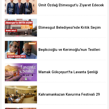
Ümit Özdağ Etimesgut'u Ziyaret Edecek
Etimesgut Belediyesi'nde Kritik Seçim
10 Ağustos'ta
Beşikcioğlu ve Kerimoğlu'nun Testleri
Pozitif Çıktı
Mamak Gökçeyurt'ta Lavanta Şenliği
Kahramankazan Kavurma Festivali 29
Ağustos'ta