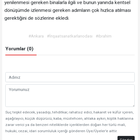
yenilenmesi gereken binalarla ilgili ve bunun yanında kentsel
dönüşümde izlenmesi gereken adımların çok hızlıca atılması
gerektiğini de sözlerine ekledi.
#Ankara
#İnşaatsanatkarlarıodası
#ibrahim
Yorumlar (0)
Suç teşkil edecek, yasadışı, tehditkar, rahatsız edici, hakaret ve küfür içeren,
aşağılayıcı, küçük düşürücü, kaba, müstehcen, ahlaka aykırı, kişilik haklarına
zarar verici ya da benzeri niteliklerde içeriklerden doğan her türlü mali,
hukuki, cezai, idari sorumluluk içeriği gönderen Üye/Üyeler’e aittir.
Gönder