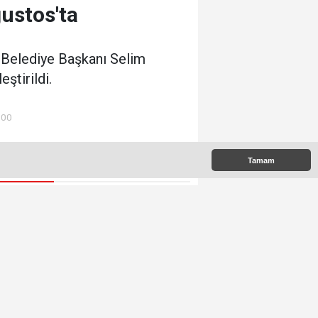
ustos'ta
 Belediye Başkanı Selim
ştirildi.
:00
Tamam
 Çıkanlar
Etimesgut Belediyesi'nde
Kritik Seçim 10 Ağustos'ta
Beşikcioğlu ve
Kerimoğlu'nun Testleri
Pozitif Çıktı
Mamak Gökçeyurt'ta Lavanta