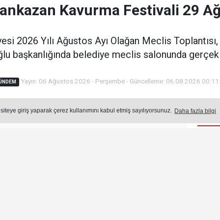
nkazan Kavurma Festivali 29 Ağ
si 2026 Yılı Ağustos Ayı Olağan Meclis Toplantısı,
lu başkanlığında belediye meclis salonunda gerçekle
Yayın: 06 Ağustos 2026 - Perşembe - Güncelleme: 06.08.2026 00:11
ÜNDEM
 siteye giriş yaparak çerez kullanımını kabul etmiş sayılıyorsunuz.
Daha fazla bilgi
Öne
Okuma Süresi: 7 dk.
280
okunma