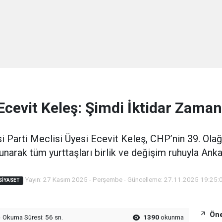
Ecevit Keleş: Şimdi İktidar Zaman
i Parti Meclisi Üyesi Ecevit Keleş, CHP’nin 39. Ola
narak tüm yurttaşları birlik ve değişim ruhuyla Ankar
Yayın: 27 Kasım 2025 - Perşembe - Güncelleme: 27.11.2025 19:25:
SIYASET
Öne
Okuma Süresi: 56 sn.
1390
okunma