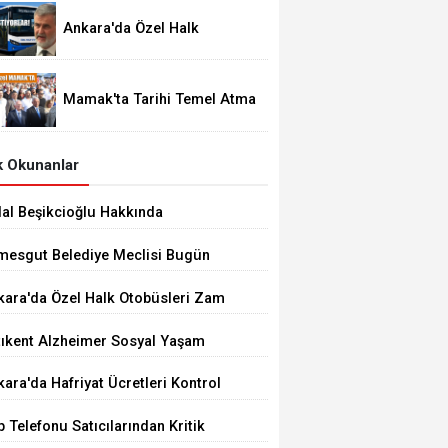
Ankara'da Özel Halk
Otobüsleri Zam İstiyor
Mamak'ta Tarihi Temel Atma
Töreni
 Okunanlar
dal Beşikcioğlu Hakkında
tuklama Talebi
imesgut Belediye Meclisi Bugün
.00'de Toplanacak
kara'da Özel Halk Otobüsleri Zam
iyor
tıkent Alzheimer Sosyal Yaşam
rkezi Açıldı
ara'da Hafriyat Ücretleri Kontrol
ilemiyor
 Telefonu Satıcılarından Kritik