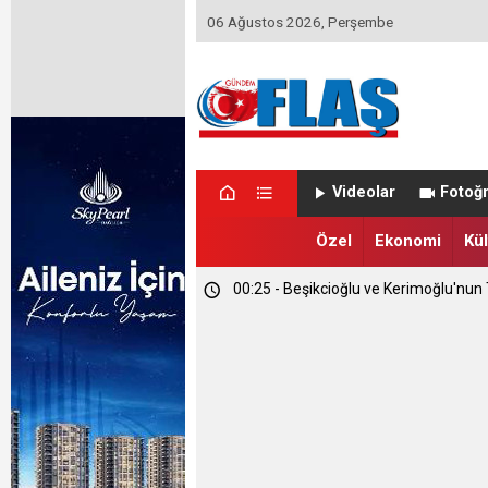
06 Ağustos 2026, Perşembe
01:14 - Kapadokya Vadi Turları Nasıl Y
Videolar
Fotoğr
00:35 - Etimesgut Belediyesi'nde Kri
Özel
Ekonomi
Kül
00:25 - Beşikcioğlu ve Kerimoğlu'nun T