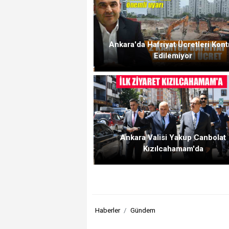
Ankara'da Hafriyat Ücretleri Kont
Edilemiyor
Ankara Valisi Yakup Canbolat
Kızılcahamam'da
Haberler
Gündem