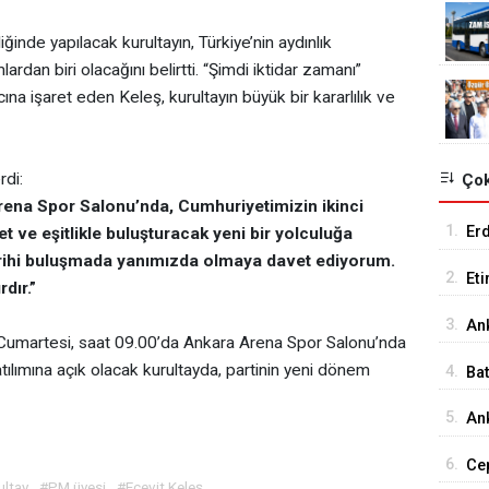
ğinde yapılacak kurultayın, Türkiye’nin aydınlık
rdan biri olacağını belirtti. “Şimdi iktidar zamanı”
na işaret eden Keleş, kurultayın büyük bir kararlılık ve
rdi:
Çok
ena Spor Salonu’nda, Cumhuriyetimizin ikinci
1.
Er
t ve eşitlikle buluşturacak yeni bir yolculuğa
tarihi buluşmada yanımızda olmaya davet ediyorum.
Tu
2.
Et
dır.”
18
3.
An
 Cumartesi, saat 09.00’da Ankara Arena Spor Salonu’nda
İst
tılımına açık olacak kurultayda, partinin yeni dönem
4.
Ba
Me
5.
Ank
Ed
6.
Cep
ultay
#PM üyesi
#Ecevit Keleş