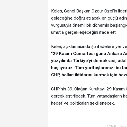
Keleş, Genel Başkan Özgür Özel’in liderli
geleceğine doğru atılacak en güçlü adımla
vurgusuyla önemli bir dönemin başlangıcı
umutla gerçekleşeceğini ifade etti.
Keleş açıklamasında şu ifadelere yer ve
“29 Kasım Cumartesi günü Ankara Ar
yüzyılında Türkiye’yi demokrasi, adale
başlıyoruz. Tüm yurttaşlarımızı bu 
CHP, halkın iktidarını kurmak için hazır
CHP’nin 39. Olağan Kurultayı, 29 Kasım
gerçekleştirilecek. Tüm vatandaşların ka
hedef ve politikaları şekillenecek.
#CHP
#kur