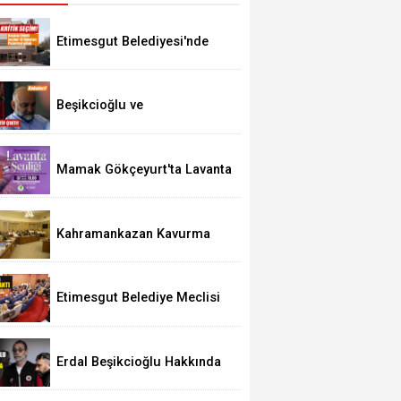
Etimesgut Belediyesi'nde
Kritik Seçim 10 Ağustos'ta
Beşikcioğlu ve
Kerimoğlu'nun Testleri
Pozitif Çıktı
Mamak Gökçeyurt'ta Lavanta
Şenliği
Kahramankazan Kavurma
Festivali 29 Ağustos'ta
Etimesgut Belediye Meclisi
Bugün 18.00'de Toplanacak
Erdal Beşikcioğlu Hakkında
Tutuklama Talebi