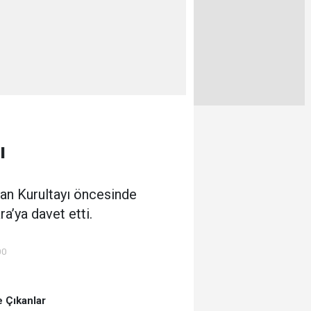
ı
ğan Kurultayı öncesinde
a’ya davet etti.
00
 Çıkanlar