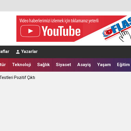
apılır?
aflar
Yazarlar
tik Seçim 10 Ağustos'ta
tür
Teknoloji
Sağlık
Siyaset
Asayiş
Yaşam
Eğitim
estleri Pozitif Çıktı