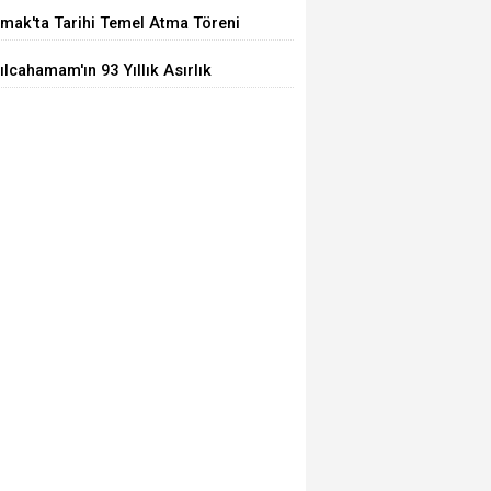
ğrı
mak'ta Tarihi Temel Atma Töreni
ılcahamam'ın 93 Yıllık Asırlık
arı