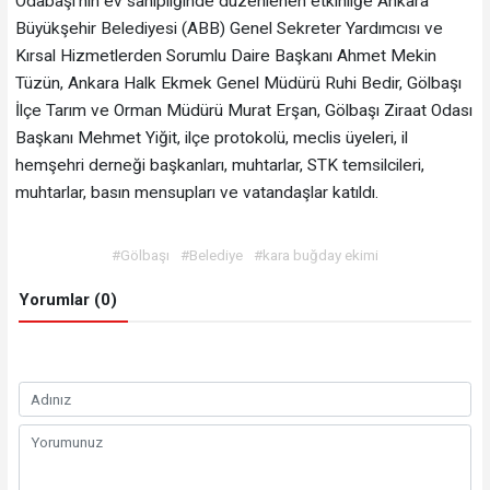
Odabaşı’nın ev sahipliğinde düzenlenen etkinliğe Ankara
Büyükşehir Belediyesi (ABB) Genel Sekreter Yardımcısı ve
Kırsal Hizmetlerden Sorumlu Daire Başkanı Ahmet Mekin
Tüzün, Ankara Halk Ekmek Genel Müdürü Ruhi Bedir, Gölbaşı
İlçe Tarım ve Orman Müdürü Murat Erşan, Gölbaşı Ziraat Odası
Başkanı Mehmet Yiğit, ilçe protokolü, meclis üyeleri, il
hemşehri derneği başkanları, muhtarlar, STK temsilcileri,
muhtarlar, basın mensupları ve vatandaşlar katıldı.
#Gölbaşı
#Belediye
#kara buğday ekimi
Yorumlar (0)