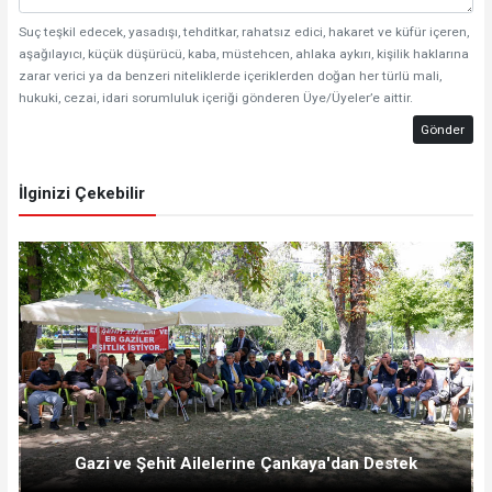
Suç teşkil edecek, yasadışı, tehditkar, rahatsız edici, hakaret ve küfür içeren,
aşağılayıcı, küçük düşürücü, kaba, müstehcen, ahlaka aykırı, kişilik haklarına
zarar verici ya da benzeri niteliklerde içeriklerden doğan her türlü mali,
hukuki, cezai, idari sorumluluk içeriği gönderen Üye/Üyeler’e aittir.
Gönder
İlginizi Çekebilir
Gazi ve Şehit Ailelerine Çankaya'dan Destek