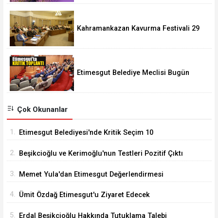
Kahramankazan Kavurma Festivali 29
Ağustos'ta
Etimesgut Belediye Meclisi Bugün
18.00'de Toplanacak
Çok Okunanlar
1.
Etimesgut Belediyesi'nde Kritik Seçim 10
Ağustos'ta
2.
Beşikcioğlu ve Kerimoğlu'nun Testleri Pozitif Çıktı
3.
Memet Yula'dan Etimesgut Değerlendirmesi
4.
Ümit Özdağ Etimesgut'u Ziyaret Edecek
5.
Erdal Beşikcioğlu Hakkında Tutuklama Talebi