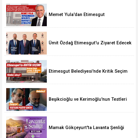
Memet Yula'dan Etimesgut
Değerlendirmesi
Ümit Özdağ Etimesgut'u Ziyaret Edecek
Etimesgut Belediyesi'nde Kritik Seçim
10 Ağustos'ta
Beşikcioğlu ve Kerimoğlu'nun Testleri
Pozitif Çıktı
Mamak Gökçeyurt'ta Lavanta Şenliği